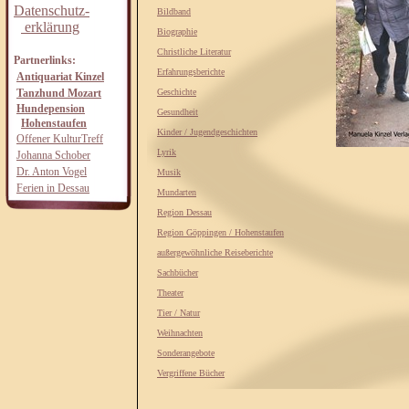
Datenschutz-
Bildband
erklärung
Biographie
Christliche Literatur
Partnerlinks:
Erfahrungsberichte
Antiquariat Kinzel
Tanzhund Mozart
Geschichte
Hundepension
Gesundheit
Hohenstaufen
Kinder / Jugendgeschichten
Offener KulturTreff
Lyrik
Johanna Schober
Dr. Anton Vogel
Musik
Ferien in Dessau
Mundarten
Region Dessau
Region Göppingen / Hohenstaufen
außergewöhnliche Reiseberichte
Sachbücher
Theater
Tier / Natur
Weihnachten
Sonderangebote
Vergriffene Bücher