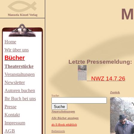
Manuela
Manuela Kinzel Verlag
Home
Wir über uns
Bücher
Letzte Pressemeldung:
Theaterstücke
Veranstaltungen
NWZ 14.7.26
Newsletter
Autoren buchen
Zurück
Suche:
Ihr Buch bei uns
Presse
Neuerscheinungen
Kontakt
Alle Bücher anzeigen
Impressum
als E-Book erhältlich
AGB
Belletristik