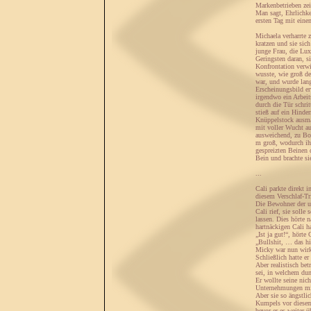
Markenbetrieben zei
Man sagt, Ehrlichke
ersten Tag mit eine
Michaela verharrte 
kratzen und sie sich
junge Frau, die Lux
Geringsten daran, s
Konfrontation verwi
wusste, wie groß de
war, und wurde lan
Erscheinungsbild er
irgendwo ein Arbei
durch die Tür schri
stieß auf ein Hinder
Knüppelstock ausma
mit voller Wucht a
ausweichend, zu Bod
m groß, wodurch ihr
gespreizten Beinen 
Bein und brachte si
...
Cali parkte direkt
diesem Verschlaf-Tr
Die Bewohner der un
Cali rief, sie soll
lassen. Dies hörte 
hartnäckigen Cali ha
„Ist ja gut!“, hört
„Bullshit, … das hi
Micky war nun wirkl
Schließlich hatte e
Aber realistisch be
sei, in welchem dun
Er wollte seine nic
Unternehmungen mit 
Aber sie so ängstlic
Kumpels vor diesem
bevor er es weiter 