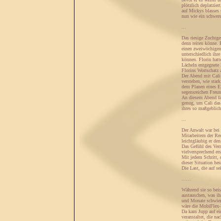
plötzlich deplatzier
auf Mickys blasses G
nun wie ein schwere
...
Das riesige Zuchtge
denn reiten könne. E
einen zweiwöchigen 
unterschiedlich ihr
können. Florin hatt
Lächeln entgegnete
Florins Wortschatz a
Der Abend mit Cali 
verstehen, wie star
dem Planen eines Ei
segensreichen Freun
An diesem Abend fas
genug, um Cali das 
ihres so maßgeblich
...
Der Anwalt war bei 
Mitarbeitern der Re
leichtgläubig er de
Das Gefühl des Verr
vielversprechend er
Mit jedem Schritt, 
dieser Situation he
Die Last, die auf s
...…
Während sie so bei
austauschen, was ih
und Monate schwieri
wäre die MobiFlex-
Da kam Jupp auf ein
veranstaltet, die n