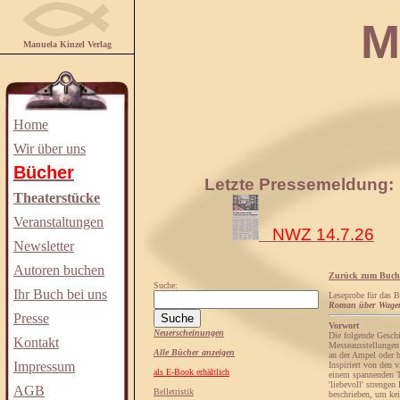
Manuela
Manuela Kinzel Verlag
Home
Wir über uns
Bücher
Letzte Pressemeldung:
Theaterstücke
Veranstaltungen
NWZ 14.7.26
Newsletter
Autoren buchen
Zurück zum Buch
Suche:
Ihr Buch bei uns
Leseprobe für das 
Roman über Wagemu
Presse
Vorwort
Neuerscheinungen
Die folgende Geschi
Kontakt
Messeausstellungen 
Alle Bücher anzeigen
an der Ampel oder 
Impressum
Inspiriert von den 
als E-Book erhältlich
einem spannenden Tw
'liebevoll' strenge
AGB
Belletristik
beschrieben, um kei