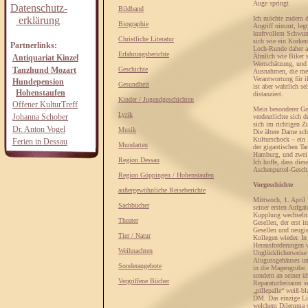
Auge springt.
Datenschutz-
Bildband
erklärung
Ich möchte zudem di
Biographie
Angriff nimmt, legt
kraftvollem Schwun
Christliche Literatur
sich wie ein Korkenz
Partnerlinks:
Loch-Runde daher al
Erfahrungsberichte
Ähnlich wie Biker s
Antiquariat Kinzel
Wertschätzung, und 
Tanzhund Mozart
Geschichte
Ausnahmen, die meis
Verantwortung für i
Hundepension
Gesundheit
ist aber wahrlich s
Hohenstaufen
distanziert.
Kinder / Jugendgeschichten
Offener KulturTreff
Mein besonderer Gru
Lyrik
Johanna Schober
verdeutlichte sich d
sich im richtigen Z
Dr. Anton Vogel
Musik
Die ältere Dame sch
Kulturschock – ein 
Ferien in Dessau
Mundarten
der gigantischen Ta
Hamburg, und zwei 
Region Dessau
Ich hoffe, dass die
Aschenputtel-Gesch
Region Göppingen / Hohenstaufen
Vorgeschichte
außergewöhnliche Reiseberichte
Mittwoch, 1. April 
Sachbücher
seiner ersten Aufga
Kupplung wechseln. 
Theater
Gesellen, der erst 
Gesellen und neugie
Tier / Natur
Kollegen wieder. In
Herausforderungen w
Weihnachten
Unglücklicherweise 
Alugussgehäuses und
Sonderangebote
in die Magengrube. 
sondern an seiner 
Vergriffene Bücher
Reparaturfreiraum s
„pillepalle“ weiß-b
DM. Das einzige Lic
welchem Dilemma sic