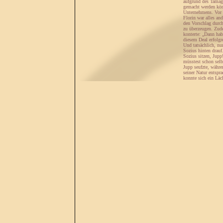
aufgrund des Tamago
gemacht werden könn
Unternehmens. Vor a
Florin war alles and
den Vorschlag durch
zu überzeugen. Zude
konterte: „Dann ha
diesem Deal erfolgr
Und tatsächlich, nun
Sozius hinten drauf.
Sozius sitzen, Jupp
müsstest schon selb
Jupp seufzte, währe
seiner Natur entspr
konnte sich ein Läc