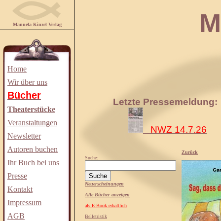
Manuela
Manuela Kinzel Verlag
Home
Wir über uns
Bücher
Letzte Pressemeldung:
Theaterstücke
Veranstaltungen
NWZ 14.7.26
Newsletter
Autoren buchen
Zurück
Suche:
Ihr Buch bei uns
Presse
Neuerscheinungen
Kontakt
Alle Bücher anzeigen
Impressum
als E-Book erhältlich
AGB
Belletristik