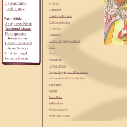
Datenschutz-
Bildband
erklärung
Biographie
Christliche Literatur
Partnerlinks:
Erfahrungsberichte
Antiquariat Kinzel
Tanzhund Mozart
Geschichte
Hundepension
Gesundheit
Hohenstaufen
Kinder / Jugendgeschichten
Offener KulturTreff
Lyrik
Johanna Schober
Dr. Anton Vogel
Musik
Ferien in Dessau
Mundarten
Region Dessau
Region Göppingen / Hohenstaufen
außergewöhnliche Reiseberichte
Sachbücher
Theater
Tier / Natur
Weihnachten
Sonderangebote
Vergriffene Bücher