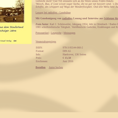
vielleicht doch? Und Till erinnerte sich an die Worte seines Fideli-Onkels:
'
Woisch, Bua, d' Leut wisset sogar Sacha, die no gar net bassiert send. 's Do
Schiffle, des schippert auf Woga der Wonderfitzigkeit. Ond älle Wella hent 
Lesung bei radiofips - Lesebühne
Mit Genehmigung von
radiofips
Lesung und Interview aus
Schlotzer fü
Zum Autor
: Karl J. Schönweiler, Jahrgang 1954, lebt in Ottenbach / Baden-
1981 schriftstellerische Tätigkeit. Veröffentlicht Gedichte, Erzählungen und K
Presseartikel
|
Leseprobe
|
Meinungen
Veranstaltungstipps
ISBN:
978-3-95544-060-2
Format:
DIN A5
Info:
Hardcover; 136 Seiten
Preis:
€
13,50
Erschienen:
Juni 2016
Bestellen
Autor buchen