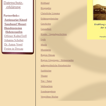
Datenschutz-
Bildband
erklärung
Biographie
Christliche Literatur
Partnerlinks:
Erfahrungsberichte
Antiquariat Kinzel
Tanzhund Mozart
Geschichte
Hundepension
Gesundheit
Hohenstaufen
Kinder / Jugendgeschichten
Offener KulturTreff
Lyrik
Johanna Schober
Dr. Anton Vogel
Musik
Ferien in Dessau
Mundarten
Region Dessau
Region Göppingen / Hohenstaufen
außergewöhnliche Reiseberichte
Sachbücher
Theater
Tier / Natur
Weihnachten
Sonderangebote
Vergriffene Bücher