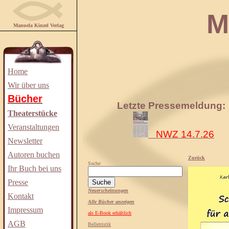
Manuela
Manuela Kinzel Verlag
Home
Wir über uns
Bücher
Letzte Pressemeldung:
Theaterstücke
Veranstaltungen
NWZ 14.7.26
Newsletter
Autoren buchen
Zurück
Suche:
Ihr Buch bei uns
Presse
Neuerscheinungen
Kontakt
Alle Bücher anzeigen
Impressum
als E-Book erhältlich
AGB
Belletristik