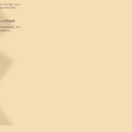
rf isch halt wia a
Auga ond Ohra.'
r a Zehnerle
Württemberg. Seit
urzprosa.