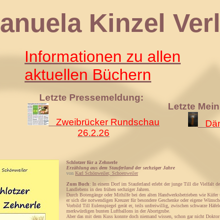
 Kinzel Verl
Informationen zu allen
aktuellen Büchern
Letzte Pressemeldung:
Letzte Mei
Zweibrücker Rundschau
Däm
26.2.26
Schlotzer für a Zehnerle
Erzählung aus dem Stauferland der sechziger Jahre
von
Karl Schönweiler, Schoenweiler
Zum Buch
: In einem Dorf im Stauferland erlebt der junge Till die Vielfalt 
Landlebens in den frühen sechziger Jahren.
Durch Botengänge oder Mithilfe bei den alten Handwerksbetrieben wie Küfer
er sich die notwendigen Kreuzer für besondere Geschenke oder eigene Wünsc
Vorbild Till Eulenspiegel gerät er, teils unfreiwillig, zwischen schwarze Häfe
merkwürdigen bunten Luftballons in der Abortgrube.
Aber das mit dem Kuss konnte doch niemand wissen, schon gar nicht Doktor 