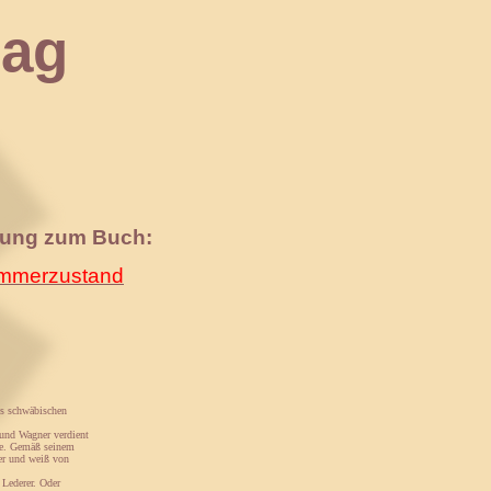
ag
nung zum Buch:
merzustand
des schwäbischen
 und Wagner verdient
he. Gemäß seinem
ler und weiß von
Lederer. Oder