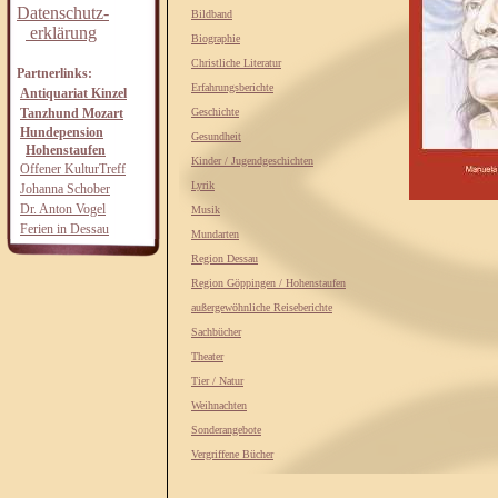
Datenschutz-
Bildband
erklärung
Biographie
Christliche Literatur
Partnerlinks:
Erfahrungsberichte
Antiquariat Kinzel
Tanzhund Mozart
Geschichte
Hundepension
Gesundheit
Hohenstaufen
Kinder / Jugendgeschichten
Offener KulturTreff
Lyrik
Johanna Schober
Dr. Anton Vogel
Musik
Ferien in Dessau
Mundarten
Region Dessau
Region Göppingen / Hohenstaufen
außergewöhnliche Reiseberichte
Sachbücher
Theater
Tier / Natur
Weihnachten
Sonderangebote
Vergriffene Bücher