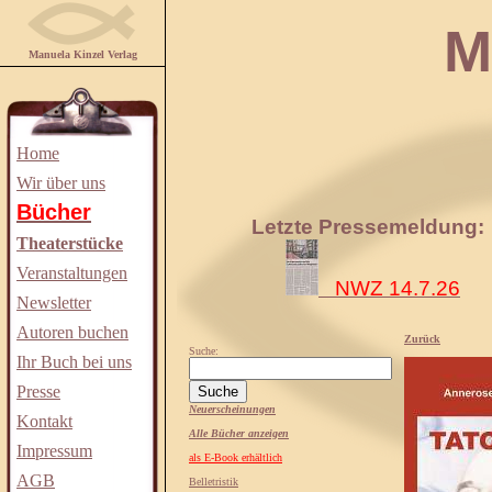
Manuela
Manuela Kinzel Verlag
Home
Wir über uns
Bücher
Letzte Pressemeldung:
Theaterstücke
Veranstaltungen
NWZ 14.7.26
Newsletter
Autoren buchen
Zurück
Suche:
Ihr Buch bei uns
Presse
Neuerscheinungen
Kontakt
Alle Bücher anzeigen
Impressum
als E-Book erhältlich
AGB
Belletristik