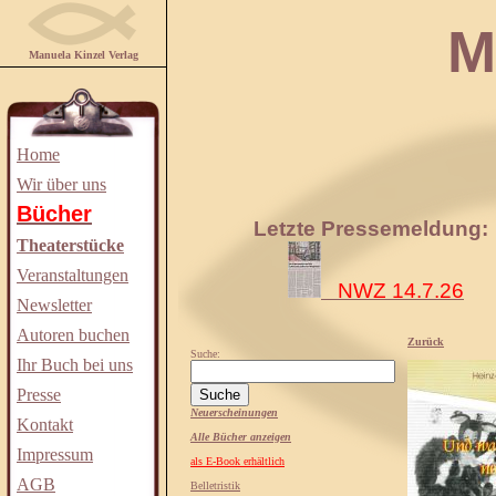
Manuela
Manuela Kinzel Verlag
Home
Wir über uns
Bücher
Letzte Pressemeldung:
Theaterstücke
Veranstaltungen
NWZ 14.7.26
Newsletter
Autoren buchen
Zurück
Suche:
Ihr Buch bei uns
Presse
Neuerscheinungen
Kontakt
Alle Bücher anzeigen
Impressum
als E-Book erhältlich
AGB
Belletristik