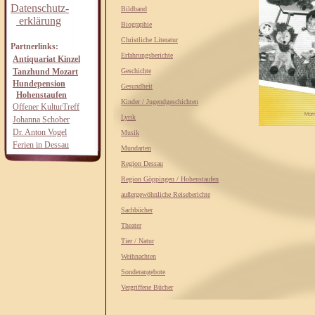
Datenschutz-
Bildband
erklärung
Biographie
Christliche Literatur
Partnerlinks:
Erfahrungsberichte
Antiquariat Kinzel
Tanzhund Mozart
Geschichte
Hundepension
Gesundheit
Hohenstaufen
Kinder / Jugendgeschichten
Offener KulturTreff
Lyrik
Johanna Schober
Dr. Anton Vogel
Musik
Ferien in Dessau
Mundarten
Region Dessau
Region Göppingen / Hohenstaufen
außergewöhnliche Reiseberichte
Sachbücher
Theater
Tier / Natur
Weihnachten
Sonderangebote
Vergriffene Bücher