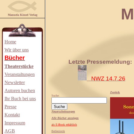
Manuela
Manuela Kinzel Verlag
Home
Wir über uns
Bücher
Letzte Pressemeldung:
Theaterstücke
Veranstaltungen
NWZ 14.7.26
Newsletter
Autoren buchen
Zurück
Suche:
Ihr Buch bei uns
Presse
Neuerscheinungen
Kontakt
Alle Bücher anzeigen
Impressum
als E-Book erhältlich
AGB
Belletristik