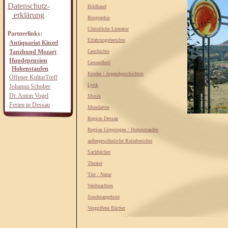
Datenschutz-
Bildband
erklärung
Biographie
Christliche Literatur
Partnerlinks:
Erfahrungsberichte
Antiquariat Kinzel
Tanzhund Mozart
Geschichte
Hundepension
Gesundheit
Hohenstaufen
Kinder / Jugendgeschichten
Offener KulturTreff
Lyrik
Johanna Schober
Dr. Anton Vogel
Musik
Ferien in Dessau
Mundarten
Region Dessau
Region Göppingen / Hohenstaufen
außergewöhnliche Reiseberichte
Sachbücher
Theater
Tier / Natur
Weihnachten
Sonderangebote
Vergriffene Bücher