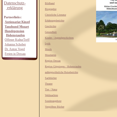
Datenschutz-
Bildband
erklärung
Biographie
Christliche Literatur
Partnerlinks:
Erfahrungsberichte
Antiquariat Kinzel
Tanzhund Mozart
Geschichte
Hundepension
Gesundheit
Hohenstaufen
Kinder / Jugendgeschichten
Offener KulturTreff
Lyrik
Johanna Schober
Dr. Anton Vogel
Musik
Ferien in Dessau
Mundarten
Region Dessau
Region Göppingen / Hohenstaufen
außergewöhnliche Reiseberichte
Sachbücher
Theater
Tier / Natur
Weihnachten
Sonderangebote
Vergriffene Bücher