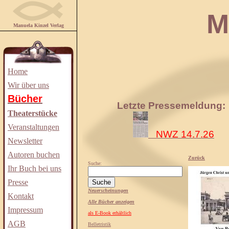
Manuela
Manuela Kinzel Verlag
Home
Wir über uns
Bücher
Letzte Pressemeldung:
Theaterstücke
Veranstaltungen
NWZ 14.7.26
Newsletter
Autoren buchen
Zurück
Suche:
Ihr Buch bei uns
Presse
Neuerscheinungen
Kontakt
Alle Bücher anzeigen
Impressum
als E-Book erhältlich
AGB
Belletristik