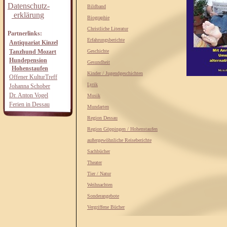
Datenschutz-
Bildband
erklärung
Biographie
Christliche Literatur
Partnerlinks:
Erfahrungsberichte
Antiquariat Kinzel
Tanzhund Mozart
Geschichte
Hundepension
Gesundheit
Hohenstaufen
Kinder / Jugendgeschichten
Offener KulturTreff
Lyrik
Johanna Schober
Dr. Anton Vogel
Musik
Ferien in Dessau
Mundarten
Region Dessau
Region Göppingen / Hohenstaufen
außergewöhnliche Reiseberichte
Sachbücher
Theater
Tier / Natur
Weihnachten
Sonderangebote
Vergriffene Bücher