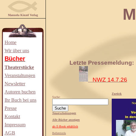
Manuela
Manuela Kinzel Verlag
Home
Wir über uns
Bücher
Letzte Pressemeldung:
Theaterstücke
Veranstaltungen
NWZ 14.7.26
Newsletter
Autoren buchen
Zurück
Suche:
Ihr Buch bei uns
Presse
Neuerscheinungen
Kontakt
Alle Bücher anzeigen
Impressum
als E-Book erhältlich
AGB
Belletristik