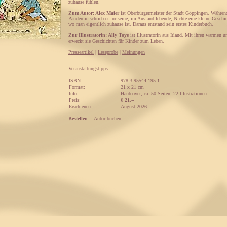
zuhause fühlen.
Zum Autor: Alex Maier
ist Oberbürgermeister der Stadt Göppingen. Währen
Pandemie schrieb er für seine, im Ausland lebende, Nichte eine kleine Geschic
wo man eigentlich zuhause ist. Daraus entstand sein erstes Kinderbuch.
Zur Illustratorin: Ally Toye
ist Illustratorin aus Irland. Mit ihren warmen 
erweckt sie Geschichten für Kinder zum Leben.
Presseartikel
|
Leseprobe
|
Meinungen
Veranstaltungstipps
ISBN:
978-3-95544-195-1
Format:
21 x 21 cm
Info:
Hardcover; ca. 50 Seiten; 22 Illustrationen
Preis:
€
21.--
Erschienen:
August 2026
Bestellen
Autor buchen