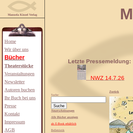
Manuela
Manuela Kinzel Verlag
Home
Wir über uns
Bücher
Letzte Pressemeldung:
Theaterstücke
Veranstaltungen
NWZ 14.7.26
Newsletter
Autoren buchen
Zurück
Suche:
Ihr Buch bei uns
Presse
Neuerscheinungen
Kontakt
Alle Bücher anzeigen
Impressum
als E-Book erhältlich
AGB
Belletristik