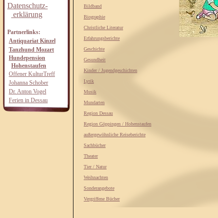
Datenschutz-
Bildband
erklärung
Biographie
Christliche Literatur
Partnerlinks:
Erfahrungsberichte
Antiquariat Kinzel
Tanzhund Mozart
Geschichte
Hundepension
Gesundheit
Hohenstaufen
Kinder / Jugendgeschichten
Offener KulturTreff
Lyrik
Johanna Schober
Dr. Anton Vogel
Musik
Ferien in Dessau
Mundarten
Region Dessau
Region Göppingen / Hohenstaufen
außergewöhnliche Reiseberichte
Sachbücher
Theater
Tier / Natur
Weihnachten
Sonderangebote
Vergriffene Bücher