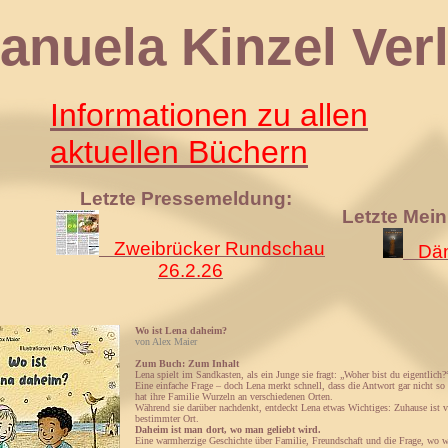
 Kinzel Verl
Informationen zu allen
aktuellen Büchern
Letzte Pressemeldung:
Letzte Mei
Zweibrücker Rundschau
Däm
26.2.26
Wo ist Lena daheim?
von Alex Maier
Zum Buch: Zum Inhalt
Lena spielt im Sandkasten, als ein Junge sie fragt: „Woher bist du eigentlich?
Eine einfache Frage – doch Lena merkt schnell, dass die Antwort gar nicht so l
hat ihre Familie Wurzeln an verschiedenen Orten.
Während sie darüber nachdenkt, entdeckt Lena etwas Wichtiges: Zuhause ist vi
bestimmter Ort.
Daheim ist man dort, wo man geliebt wird.
Eine warmherzige Geschichte über Familie, Freundschaft und die Frage, wo w