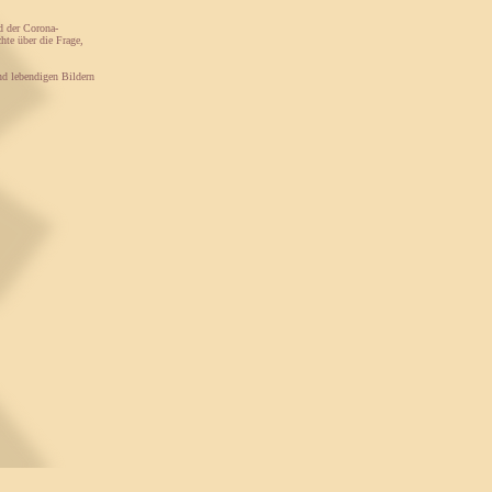
d der Corona-
hte über die Frage,
und lebendigen Bildern