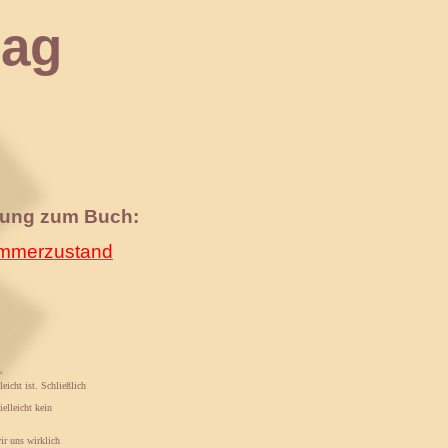
ag
nung zum Buch:
merzustand
“
eicht ist. Schließlich
elleicht kein
ir uns wirklich