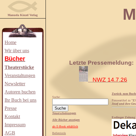
Manuela
Manuela Kinzel Verlag
Home
Wir über uns
Bücher
Letzte Pressemeldung:
Theaterstücke
Veranstaltungen
NWZ 14.7.26
Newsletter
Autoren buchen
Zurück zum Buch
Suche:
Ihr Buch bei uns
Presseartikel zu "
Z
Josef und ihre Ges
Presse
Neuerscheinungen
Kontakt
Esslinger Zeitung
Alle Bücher anzeigen
Impressum
als E-Book erhältlich
AGB
Belletristik