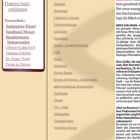
Datenschutz-
Bildband
erklärung
Biographie
Christliche Literatur
Partnerlinks:
Erfahrungsberichte
Antiquariat Kinzel
Tanzhund Mozart
Geschichte
Hundepension
Gesundheit
Hohenstaufen
Kinder / Jugendgeschichten
Offener KulturTreff
Lyrik
Johanna Schober
Dr. Anton Vogel
Musik
Ferien in Dessau
Mundarten
Region Dessau
Region Göppingen / Hohenstaufen
außergewöhnliche Reiseberichte
Sachbücher
Theater
Tier / Natur
Weihnachten
Sonderangebote
Vergriffene Bücher