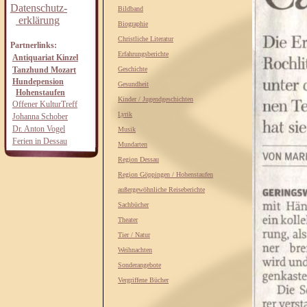
Datenschutz-
Bildband
erklärung
Biographie
Christliche Literatur
Partnerlinks:
Erfahrungsberichte
Antiquariat Kinzel
Tanzhund Mozart
Geschichte
Hundepension
Gesundheit
Hohenstaufen
Kinder / Jugendgeschichten
Offener KulturTreff
Lyrik
Johanna Schober
Dr. Anton Vogel
Musik
Ferien in Dessau
Mundarten
Region Dessau
Region Göppingen / Hohenstaufen
außergewöhnliche Reiseberichte
Sachbücher
Theater
Tier / Natur
Weihnachten
Sonderangebote
Vergriffene Bücher