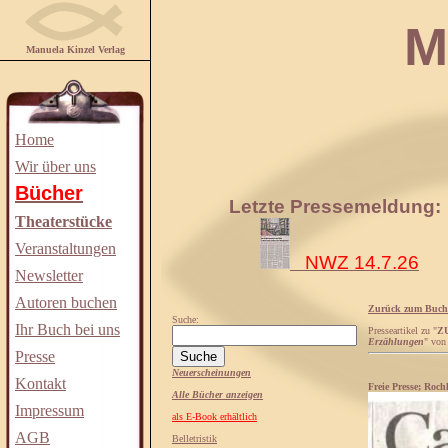
Manuela
Manuela Kinzel Verlag
Home
Wir über uns
Bücher
Letzte Pressemeldung:
Theaterstücke
Veranstaltungen
NWZ 14.7.26
Newsletter
Autoren buchen
Zurück zum Buch
Suche:
Ihr Buch bei uns
Presseartikel zu "
Z
Erzählungen
" vo
Presse
Neuerscheinungen
Kontakt
Freie Presse; Rochl
Alle Bücher anzeigen
Impressum
als E-Book erhältlich
AGB
Belletristik