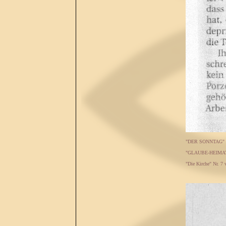
"DER SONNTAG" Nr.
"GLAUBE-HEIMAT" N
"Die Kirche" Nr. 7