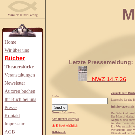
Manuela
Manuela Kinzel Verlag
Home
Wir über uns
Bücher
Letzte Pressemeldung:
Theaterstücke
Veranstaltungen
NWZ 14.7.26
Newsletter
Autoren buchen
Zurück zum Buch
Suche:
Ihr Buch bei uns
Leseprobe für das 
Presse
Inhaltsverzeichnis
Neuerscheinungen
Das Schicksal misch
Kontakt
Der Mensch denkt, .
Alle Bücher anzeigen
Augen zu und durch
Impressum
Auf dem Boden der T
als E-Book erhältlich
Ein Weg entsteht, 
Wer kämpft, kann ve
AGB
Belletristik
Wenn du auf der Sch