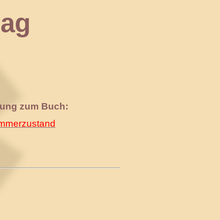
ag
nung zum Buch:
merzustand