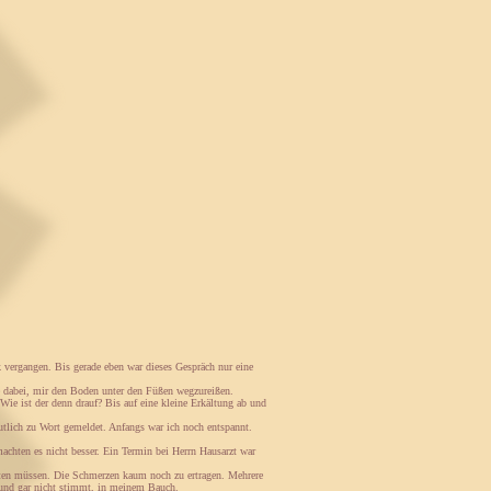
 vergangen. Bis gerade eben war dieses Gespräch nur eine
de dabei, mir den Boden unter den Füßen wegzureißen.
ie ist der denn drauf? Bis auf eine kleine Erkältung ab und
tlich zu Wort gemeldet. Anfangs war ich noch entspannt.
achten es nicht besser. Ein Termin bei Herrn Hausarzt war
hten müssen. Die Schmerzen kaum noch zu ertragen. Mehrere
z und gar nicht stimmt, in meinem Bauch.