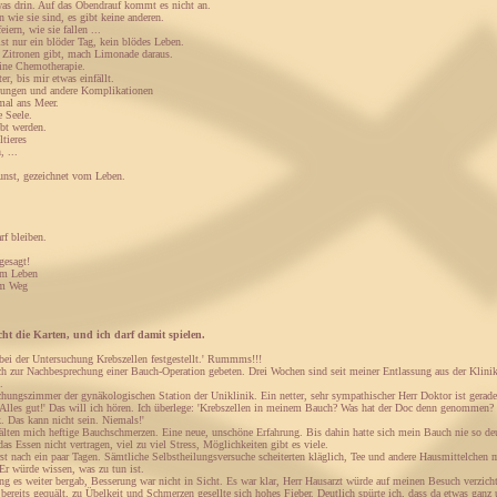
 was drin. Auf das Obendrauf kommt es nicht an.
wie sie sind, es gibt keine anderen.
iern, wie sie fallen ...
ist nur ein blöder Tag, kein blödes Leben.
 Zitronen gibt, mach Limonade daraus.
eine Chemotherapie.
ter, bis mir etwas einfällt.
dungen und andere Komplikationen
mal ans Meer.
e Seele.
bt werden.
tieres
, ...
unst, gezeichnet vom Leben.
rf bleiben.
gesagt!
em Leben
em Weg
ht die Karten, und ich darf damit spielen.
 bei der Untersuchung Krebszellen festgestellt.' Rummms!!!
h zur Nachbesprechung einer Bauch-Operation gebeten. Drei Wochen sind seit meiner Entlassung aus der Klinik
.
chungszimmer der gynäkologischen Station der Uniklinik. Ein netter, sehr sympathischer Herr Doktor ist gera
 Alles gut!' Das will ich hören. Ich überlege: 'Krebszellen in meinem Bauch? Was hat der Doc denn genommen? W
k. Das kann nicht sein. Niemals!'
lten mich heftige Bauchschmerzen. Eine neue, unschöne Erfahrung. Bis dahin hatte sich mein Bauch nie so deu
 das Essen nicht vertragen, viel zu viel Stress, Möglichkeiten gibt es viele.
st nach ein paar Tagen. Sämtliche Selbstheilungsversuche scheiterten kläglich, Tee und andere Hausmittelchen m
 Er würde wissen, was zu tun ist.
g es weiter bergab, Besserung war nicht in Sicht. Es war klar, Herr Hausarzt würde auf meinen Besuch verzic
 bereits gequält, zu Übelkeit und Schmerzen gesellte sich hohes Fieber. Deutlich spürte ich, dass da etwas gan