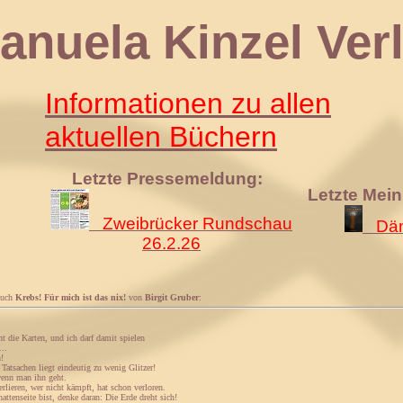
 Kinzel Verl
Informationen zu allen
aktuellen Büchern
Letzte Pressemeldung:
Letzte Mei
Zweibrücker Rundschau
Däm
26.2.26
Buch
Krebs! Für mich ist das nix!
von
Birgit Gruber
:
t die Karten, und ich darf damit spielen
..
!
atsachen liegt eindeutig zu wenig Glitzer!
wenn man ihn geht.
rlieren, wer nicht kämpft, hat schon verloren.
attenseite bist, denke daran: Die Erde dreht sich!