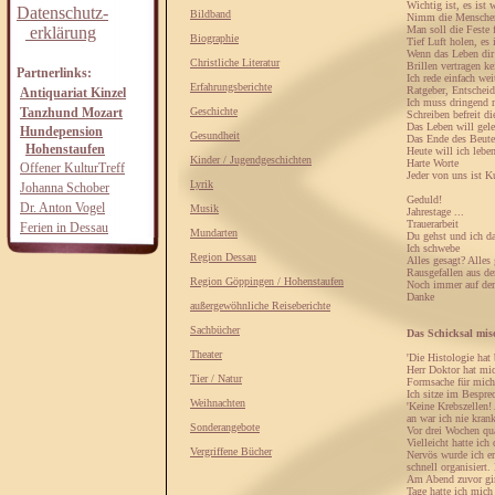
Wichtig ist, es ist
Datenschutz-
Bildband
Nimm die Menschen 
erklärung
Man soll die Feste fe
Biographie
Tief Luft holen, es 
Wenn das Leben dir
Christliche Literatur
Brillen vertragen k
Partnerlinks:
Ich rede einfach wei
Erfahrungsberichte
Ratgeber, Entschei
Antiquariat Kinzel
Ich muss dringend 
Tanzhund Mozart
Geschichte
Schreiben befreit di
Das Leben will gele
Hundepension
Gesundheit
Das Ende des Beutel
Hohenstaufen
Heute will ich leben
Kinder / Jugendgeschichten
Harte Worte
Offener KulturTreff
Jeder von uns ist K
Lyrik
Johanna Schober
Geduld!
Dr. Anton Vogel
Musik
Jahrestage ...
Trauerarbeit
Ferien in Dessau
Mundarten
Du gehst und ich da
Ich schwebe
Region Dessau
Alles gesagt? Alles 
Rausgefallen aus d
Region Göppingen / Hohenstaufen
Noch immer auf d
Danke
außergewöhnliche Reiseberichte
Sachbücher
Das Schicksal misc
Theater
'Die Histologie hat
Herr Doktor hat mic
Tier / Natur
Formsache für mich
Ich sitze im Bespre
Weihnachten
'Keine Krebszellen!
an war ich nie kran
Sonderangebote
Vor drei Wochen quä
Vielleicht hatte ich
Vergriffene Bücher
Nervös wurde ich er
schnell organisiert.
Am Abend zuvor gin
Tage hatte ich mich