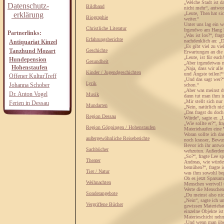
„Welche Stadt ist da
Datenschutz-
Bildband
nicht mehr“, antwor
erklärung
„Leute, Thea hat si
Biographie
weiter.“
Unter uns lag ein w
Christliche Literatur
Irgendwo am Hang h
Partnerlinks:
„Was ist los?“, fra
Erfahrungsberichte
nachdenklich an: „D
Antiquariat Kinzel
„Es gibt viel zu v
Tanzhund Mozart
Geschichte
Erwartungen an die 
„Leute, ist für euch
Hundepension
Gesundheit
„Aber irgendetwas 
Hohenstaufen
„Naja, dass wir all
Kinder / Jugendgeschichten
und Ängste teilen?“
Offener KulturTreff
„Und das sagt wer?“
Lyrik
Johanna Schober
schon.“
„Aber was meinst du
Dr. Anton Vogel
Musik
dann tut man ihm i
„Mir stellt sich nu
Ferien in Dessau
Mundarten
„Nein, natürlich ni
„Das fragst du doch
Region Dessau
Würde“, sagte er. 
„Wie sollte er?“, f
Region Göppingen / Hohenstaufen
Materiehaufen eine 
Woran sollte ich da
außergewöhnliche Reiseberichte
noch krasser, Bewus
Bevor ich ihr antwo
Sachbücher
wehzutun. Außerdem
„So?“, fragte Lee s
Theater
Andreas, wie würdes
bemühen?“, fragte i
Tier / Natur
was ihm sowohl bege
Ob es jetzt Sparsam
Weihnachten
Menschen wertvoll u
Werte die Menschen
Sonderangebote
„Du meinst also nic
„Nein“, sagte ich u
Vergriffene Bücher
gewissen Materiehau
einzelne Objekte is
Materieschicht nehm
„Und wenn man über