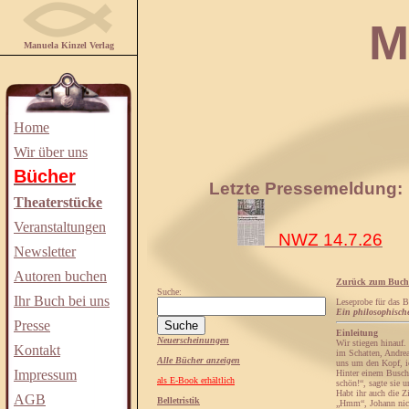
Manuela
Manuela Kinzel Verlag
Home
Wir über uns
Bücher
Letzte Pressemeldung:
Theaterstücke
Veranstaltungen
NWZ 14.7.26
Newsletter
Autoren buchen
Zurück zum Buch
Suche:
Ihr Buch bei uns
Leseprobe für das 
Ein philosophisch
Presse
Einleitung
Neuerscheinungen
Wir stiegen hinauf.
Kontakt
im Schatten, Andrea
Alle Bücher anzeigen
uns um den Kopf, ic
Impressum
Hinter einem Busch 
als E-Book erhältlich
schön!“, sagte sie 
Habt ihr auch die Z
AGB
Belletristik
„Hmm“, Johann nick