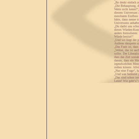
„Ihr denkt einfach 
„Die Behauptung, d
Werte nicht kennt!“
diesem Universum z
messbaren Einfluss 
hätte, dann nenne i
Universums anhaften
„Du darfst uns scho
dieses Würden-Konst
anders formulieren:
Würde besitzt!“
„Und wo liegt der p
Andreas räusperte si
„Das Fazit ist, da
„Wobei, das ist auc
sollte. Der Liberal
dass das Ziel sozial
darum, dass ein Men
irgendwelchen Mensc
stehen könnte. Allei
„Nur eine Frage“, h
„Und was bedeutet g
„Das sind schon int
Leute! Wie geht‘s?