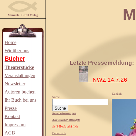
Manuela
Manuela Kinzel Verlag
Home
Wir über uns
Bücher
Letzte Pressemeldung:
Theaterstücke
Veranstaltungen
NWZ 14.7.26
Newsletter
Autoren buchen
Zurück
Suche:
Ihr Buch bei uns
Presse
Neuerscheinungen
Kontakt
Alle Bücher anzeigen
Impressum
als E-Book erhältlich
AGB
Belletristik