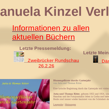
 Kinzel Verl
Informationen zu allen
aktuellen Büchern
Letzte Pressemeldung:
Letzte Mei
Zweibrücker Rundschau
Däm
26.2.26
Blumengeflüster durchs Gartenjahr
von Jutta und Thomas Ritter
Eine lyrische Begleitung durch das Gartenjahr mit vielen
Jutta und Thomas Ritter
, geboren 1955 und 1954, sind 
Hausfrau und der Fotojournalist leben in Gotha und hab
Beide sind immer wieder fasziniert von der Schönheit d
Leseprobe
|
Meinungen