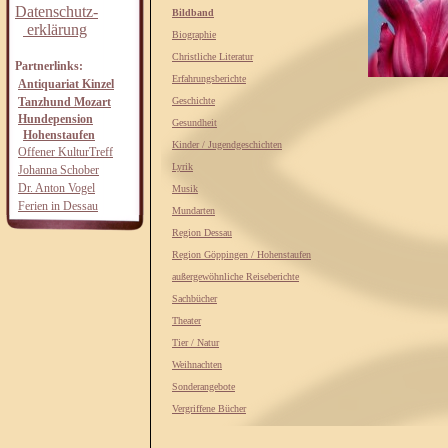
Datenschutz-
Bildband
erklärung
Biographie
Christliche Literatur
Partnerlinks:
Erfahrungsberichte
Antiquariat Kinzel
Tanzhund Mozart
Geschichte
Hundepension
Gesundheit
Hohenstaufen
Kinder / Jugendgeschichten
Offener KulturTreff
Lyrik
Johanna Schober
Dr. Anton Vogel
Musik
Ferien in Dessau
Mundarten
Region Dessau
Region Göppingen / Hohenstaufen
außergewöhnliche Reiseberichte
Sachbücher
Theater
Tier / Natur
Weihnachten
Sonderangebote
Vergriffene Bücher