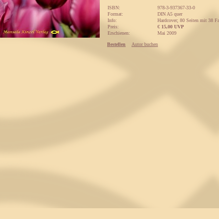
ISBN:
978-3-937367-33-0
Format:
DIN A5 quer
Info:
Hardcover; 80 Seiten mit 38 Fa
Preis:
€
15,00 UVP
Erschienen:
Mai 2009
Bestellen
Autor buchen