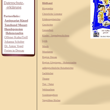
Datenschutz-
Bildband
erklärung
Biographie
Christliche Literatur
Partnerlinks:
Erfahrungsberichte
Antiquariat Kinzel
Tanzhund Mozart
Geschichte
Hundepension
Gesundheit
Hohenstaufen
Kinder / Jugendgeschichten
Offener KulturTreff
Lyrik
Johanna Schober
Dr. Anton Vogel
Musik
Ferien in Dessau
Mundarten
Region Dessau
Region Göppingen / Hohenstaufen
außergewöhnliche Reiseberichte
Sachbücher
Theater
Tier / Natur
Weihnachten
Sonderangebote
Vergriffene Bücher