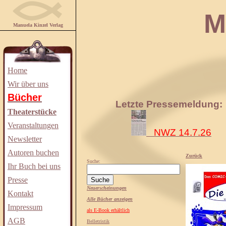
Manuela
Manuela Kinzel Verlag
Home
Wir über uns
Bücher
Letzte Pressemeldung:
Theaterstücke
Veranstaltungen
NWZ 14.7.26
Newsletter
Autoren buchen
Zurück
Suche:
Ihr Buch bei uns
Presse
Neuerscheinungen
Kontakt
Alle Bücher anzeigen
Impressum
als E-Book erhältlich
AGB
Belletristik