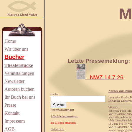
Manuela
Manuela Kinzel Verlag
Home
Wir über uns
Bücher
Letzte Pressemeldung:
Theaterstücke
Veranstaltungen
NWZ 14.7.26
Newsletter
Autoren buchen
Zurück zum Buch
Suche:
Ihr Buch bei uns
Leseprobe für das 
Die miese Droge wa
Presse
Vorwort
Neuerscheinungen
Ich heiße Petra, bin
Kontakt
Vor 18 Jahren wurde
Alle Bücher anzeigen
ich mich nicht erinn
Impressum
Viele Jahre habe ic
als E-Book erhältlich
18 Jahre bin ich vo
Vor 18 Monaten wur
AGB
Belletristik
meiner Vergangenhei