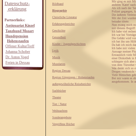
Mir ging es mit Mit
Datenschutz-
Bildband
anderen 'Kater' nac
erklärung
Als ich nach der Tat
Biographie
Polizei gegangen, ha
Die äußeren Verletz
Christliche Literatur
Mit der Zeit wurde
Partnerlinks:
beinahe tötete.
Erfahrungsberichte
Nun zwang mich mei
Antiquariat Kinzel
mit diesem Begriff 
Tanzhund Mozart
Geschichte
Ich habe viel reche
Ich war bei Vorträg
Hundepension
Gesundheit
Die Gefahr wird vo
Hohenstaufen
ich bat ihn um Hilfe
Kinder / Jugendgeschichten
Da hab ich mich dan
Offener KulturTreff
Ich habe mit viele
Lyrik
Johanna Schober
Aussage meiner Phys
Erstaunlich viele M
Dr. Anton Vogel
Musik
einer Diskothek in 
schleppte sich aber 
Ferien in Dessau
Mundarten
von dem Türsteher w
Was denkt sich so e
Region Dessau
Drogen verabreicht 
Viele Menschen gehe
Region Göppingen / Hohenstaufen
Bei mir waren es eh
ausgekommen. In and
außergewöhnliche Reiseberichte
Sachbücher
Theater
Tier / Natur
Weihnachten
Sonderangebote
Vergriffene Bücher