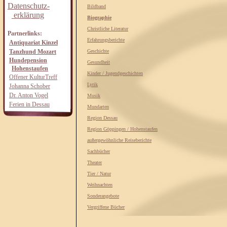
Datenschutz-
Bildband
erklärung
Biographie
Christliche Literatur
Partnerlinks:
Erfahrungsberichte
Antiquariat Kinzel
Tanzhund Mozart
Geschichte
Hundepension
Gesundheit
Hohenstaufen
Kinder / Jugendgeschichten
Offener KulturTreff
Lyrik
Johanna Schober
Dr. Anton Vogel
Musik
Ferien in Dessau
Mundarten
Region Dessau
Region Göppingen / Hohenstaufen
außergewöhnliche Reiseberichte
Sachbücher
Theater
Tier / Natur
Weihnachten
Sonderangebote
Vergriffene Bücher