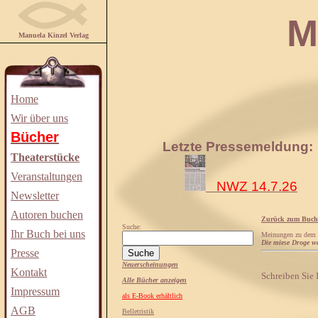
Manuela
Manuela Kinzel Verlag
Home
Wir über uns
Bücher
Letzte Pressemeldung:
Theaterstücke
Veranstaltungen
NWZ 14.7.26
Newsletter
Autoren buchen
Zurück zum Buch
Suche:
Ihr Buch bei uns
Meinungen zu dem
Die miese Droge wa
Presse
Neuerscheinungen
Kontakt
Schreiben Sie
Alle Bücher anzeigen
Impressum
als E-Book erhältlich
AGB
Belletristik