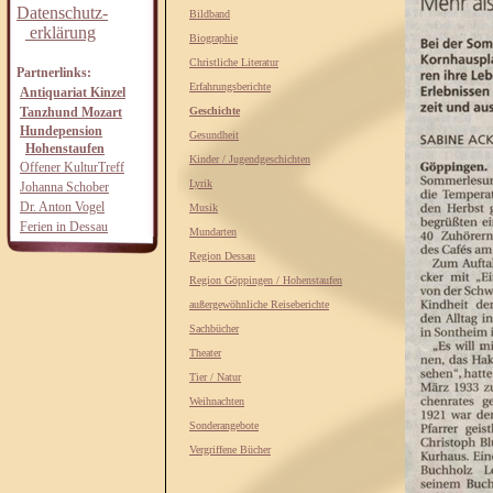
Datenschutz-
Bildband
erklärung
Biographie
Christliche Literatur
Partnerlinks:
Erfahrungsberichte
Antiquariat Kinzel
Tanzhund Mozart
Geschichte
Hundepension
Gesundheit
Hohenstaufen
Kinder / Jugendgeschichten
Offener KulturTreff
Lyrik
Johanna Schober
Dr. Anton Vogel
Musik
Ferien in Dessau
Mundarten
Region Dessau
Region Göppingen / Hohenstaufen
außergewöhnliche Reiseberichte
Sachbücher
Theater
Tier / Natur
Weihnachten
Sonderangebote
Vergriffene Bücher