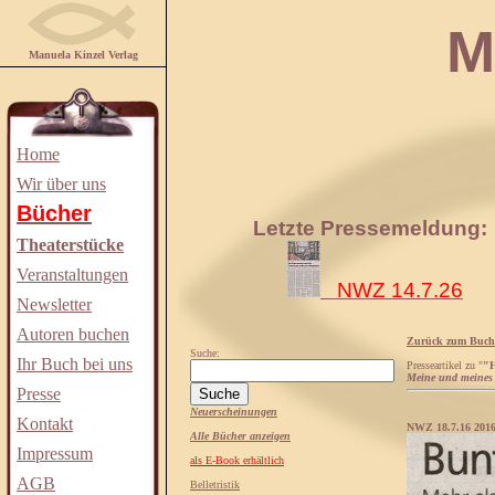
Manuela
Manuela Kinzel Verlag
Home
Wir über uns
Bücher
Letzte Pressemeldung:
Theaterstücke
Veranstaltungen
NWZ 14.7.26
Newsletter
Autoren buchen
Zurück zum Buch
Suche:
Ihr Buch bei uns
Presseartikel zu "
"H
Meine und meines 
Presse
Neuerscheinungen
Kontakt
NWZ 18.7.16 2016
Alle Bücher anzeigen
Impressum
als E-Book erhältlich
AGB
Belletristik