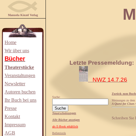
Manuela
Manuela Kinzel Verlag
Home
Wir über uns
Bücher
Letzte Pressemeldung:
Theaterstücke
Veranstaltungen
NWZ 14.7.26
Newsletter
Autoren buchen
Zurück zum Buch
Suche:
Ihr Buch bei uns
Meinungen zu dem
A Quest for Clues
Presse
Neuerscheinungen
Kontakt
Schreiben Sie
Alle Bücher anzeigen
Impressum
als E-Book erhältlich
AGB
Belletristik