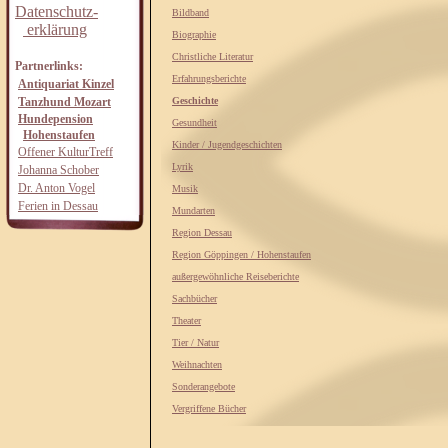
Datenschutz-
Bildband
erklärung
Biographie
Christliche Literatur
Partnerlinks:
Erfahrungsberichte
Antiquariat Kinzel
Tanzhund Mozart
Geschichte
Hundepension
Gesundheit
Hohenstaufen
Kinder / Jugendgeschichten
Offener KulturTreff
Lyrik
Johanna Schober
Dr. Anton Vogel
Musik
Ferien in Dessau
Mundarten
Region Dessau
Region Göppingen / Hohenstaufen
außergewöhnliche Reiseberichte
Sachbücher
Theater
Tier / Natur
Weihnachten
Sonderangebote
Vergriffene Bücher