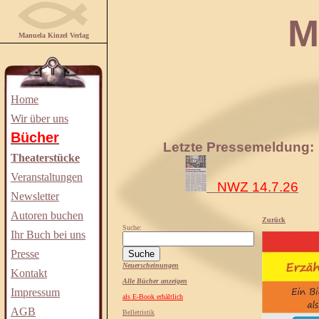
Manuela
Manuela Kinzel Verlag
Home
Wir über uns
Bücher
Letzte Pressemeldung:
Theaterstücke
Veranstaltungen
NWZ 14.7.26
Newsletter
Autoren buchen
Zurück
Suche:
Ihr Buch bei uns
Presse
Neuerscheinungen
Kontakt
Alle Bücher anzeigen
Impressum
als E-Book erhältlich
AGB
Belletristik