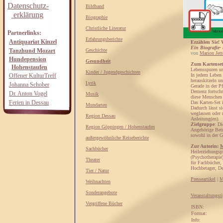
Datenschutz-
Bildband
erklärung
Biographie
Christliche Literatur
Partnerlinks:
Erfahrungsberichte
Antiquariat Kinzel
Erzählen Sie! 
Ein Biografie-
Tanzhund Mozart
Geschichte
von
Marion Jett
Hundepension
Gesundheit
Zum Kartenset
Hohenstaufen
Lebensspuren u
Kinder / Jugendgeschichten
Offener KulturTreff
In jedem Leben 
herauskitzeln u
Lyrik
Johanna Schober
Gerade in der Pf
Demenz fortschr
Dr. Anton Vogel
Musik
diese Menschen i
Ferien in Dessau
Das Karten-Set 
Mundarten
Dadurch lässt s
weglassen oder 
Region Dessau
Anleitung(en).
Zielgruppe
: Di
Region Göppingen / Hohenstaufen
Angehörige Betr
sowohl in der G
außergewöhnliche Reiseberichte
Zur Autorin:
M
Sachbücher
Heilerziehungsp
(Psychotherapie
Theater
für Fachbücher,
Hochbetager, De
Tier / Natur
Presseartikel
|
M
Weihnachten
Sonderangebote
Veranstaltungst
Vergriffene Bücher
ISBN:
Format:
Info: