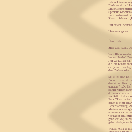
Echtes Interesse zei
Die besonderen Ma
Einschlafbotschafte
Spezielle Geschicht
Entscheiden und hel
Rituale einbauen: „
Auf beiden Beinen 
Literaturangaben
Über mich
Sich zum Wohle der
So sollte es werden
Kennst du das? Bevo
Auf gar keinen Fall
die ihre Kinder anm
ereignisreichen Tag
dem Balkon saßen. 
So ist es dann ge
Natürlich sind dein
den letzten Nerv! „
getreten!“, „Du bis
immer wiederkehren
du immer nervöser, 
ins Bett. Und wo is
Zum Glück laufen n
denen es recht schw
Herausforderung. Au
Müttern eine ruhige
manchmal selbst zor
wir haben schließli
ganz fest vor, in Z
geben doch jeden Ta
Warum reicht es nic
Muttersein ist ein 