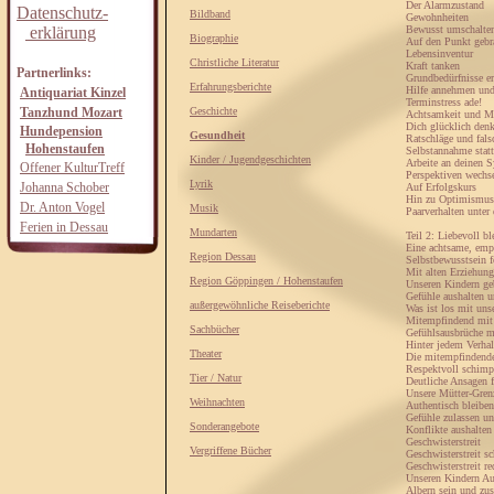
Der Alarmzustand
Datenschutz-
Bildband
Gewohnheiten
erklärung
Bewusst umschalte
Biographie
Auf den Punkt gebr
Lebensinventur
Christliche Literatur
Kraft tanken
Partnerlinks:
Grundbedürfnisse er
Erfahrungsberichte
Hilfe annehmen und
Antiquariat Kinzel
Terminstress ade!
Tanzhund Mozart
Geschichte
Achtsamkeit und M
Dich glücklich den
Hundepension
Gesundheit
Ratschläge und fals
Hohenstaufen
Selbstannahme statt
Kinder / Jugendgeschichten
Arbeite an deinen 
Offener KulturTreff
Perspektiven wechs
Lyrik
Johanna Schober
Auf Erfolgskurs
Hin zu Optimismus
Dr. Anton Vogel
Musik
Paarverhalten unter
Ferien in Dessau
Mundarten
Teil 2: Liebevoll bl
Eine achtsame, empa
Region Dessau
Selbstbewusstsein f
Mit alten Erziehun
Region Göppingen / Hohenstaufen
Unseren Kindern ge
Gefühle aushalten u
außergewöhnliche Reiseberichte
Was ist los mit uns
Mitempfindend mit 
Sachbücher
Gefühlsausbrüche m
Hinter jedem Verhal
Theater
Die mitempfindende 
Respektvoll schimp
Tier / Natur
Deutliche Ansagen 
Unsere Mütter-Gre
Weihnachten
Authentisch bleiben
Gefühle zulassen un
Sonderangebote
Konflikte aushalten
Geschwisterstreit
Vergriffene Bücher
Geschwisterstreit sc
Geschwisterstreit re
Unseren Kindern A
Albern sein und zu