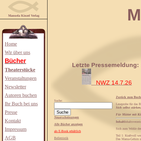
Manuela
Manuela Kinzel Verlag
Home
Wir über uns
Bücher
Letzte Pressemeldung:
Theaterstücke
Veranstaltungen
NWZ 14.7.26
Newsletter
Autoren buchen
Zurück zum Buch
Suche:
Ihr Buch bei uns
Leseprobe für das 
Sich selbst stärke
Presse
Für Mütter mit Ki
Neuerscheinungen
Kontakt
Inhalt
Inhaltsverzei
Alle Bücher anzeigen
Impressum
Sich zum Wohle der
als E-Book erhältlich
Teil 1: Kraftvoll we
AGB
Belletristik
Das Mama-Gehirn un