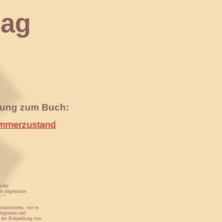
ag
nung zum Buch:
merzustand
ische
er allgemeine
‘.”
interessieren, wie es
lleginnen und
e die Behandlung von