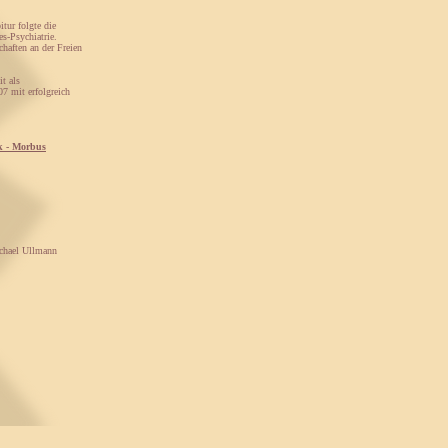
tur folgte die
s-Psychiatrie.
haften an der Freien
it als
07 mit erfolgreich
k - Morbus
ichael Ullmann