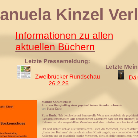
 Kinzel Verl
Informationen zu allen
aktuellen Büchern
Letzte Pressemeldung:
Letzte Mei
Zweibrücker Rundschau
Däm
26.2.26
Morbus Sockenschuss
Aus dem Berufsalltag einer psychiatrischen Krankenschwester
von
Karin Knick
Zum Buch
: “Ich beschreibe auf humorvolle Weise meine Arbeit als psychiatr
Fachkrankenschwester. Alle beschriebenen Charaktere habe ich frei erfunden; d
Rahmen und die vorgestellten Menschen sind aber trotzdem ‚erschreckend real
Der Text richtet sich an alle interessierten Leser. An Menschen, die sich dafür 
„hinter den Kulissen“ der psychiatrischen Klinik zugeht, an - potentielle - Ko
Kollegen und an psychisch kranke Menschen, die sich dafür interessieren, wi