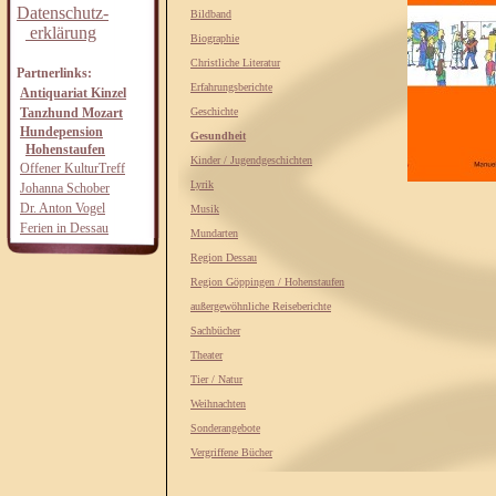
Datenschutz-
Bildband
erklärung
Biographie
Christliche Literatur
Partnerlinks:
Erfahrungsberichte
Antiquariat Kinzel
Tanzhund Mozart
Geschichte
Hundepension
Gesundheit
Hohenstaufen
Kinder / Jugendgeschichten
Offener KulturTreff
Lyrik
Johanna Schober
Dr. Anton Vogel
Musik
Ferien in Dessau
Mundarten
Region Dessau
Region Göppingen / Hohenstaufen
außergewöhnliche Reiseberichte
Sachbücher
Theater
Tier / Natur
Weihnachten
Sonderangebote
Vergriffene Bücher