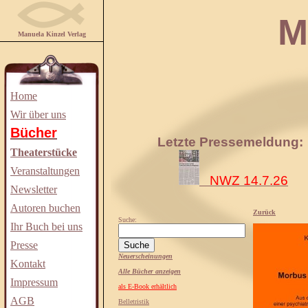
Manuela
Manuela Kinzel Verlag
Home
Wir über uns
Bücher
Letzte Pressemeldung:
Theaterstücke
Veranstaltungen
NWZ 14.7.26
Newsletter
Autoren buchen
Zurück
Suche:
Ihr Buch bei uns
Presse
Neuerscheinungen
Kontakt
Alle Bücher anzeigen
Impressum
als E-Book erhältlich
AGB
Belletristik