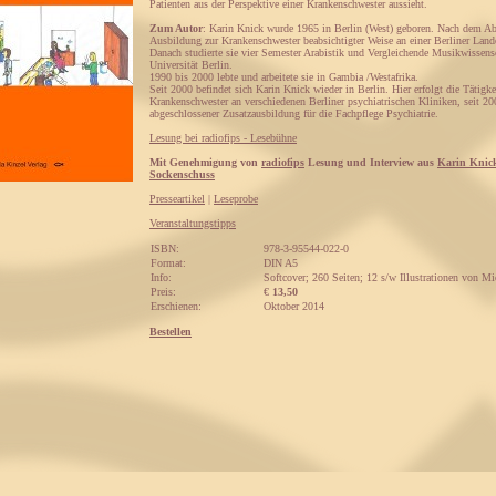
Patienten aus der Perspektive einer Krankenschwester aussieht.
Zum Autor
: Karin Knick wurde 1965 in Berlin (West) geboren. Nach dem Abi
Ausbildung zur Krankenschwester beabsichtigter Weise an einer Berliner Lande
Danach studierte sie vier Semester Arabistik und Vergleichende Musikwissensc
Universität Berlin.
1990 bis 2000 lebte und arbeitete sie in Gambia /Westafrika.
Seit 2000 befindet sich Karin Knick wieder in Berlin. Hier erfolgt die Tätigke
Krankenschwester an verschiedenen Berliner psychiatrischen Kliniken, seit 20
abgeschlossener Zusatzausbildung für die Fachpflege Psychiatrie.
Lesung bei radiofips - Lesebühne
Mit Genehmigung von
radiofips
Lesung und Interview aus
Karin Knic
Sockenschuss
Presseartikel
|
Leseprobe
Veranstaltungstipps
ISBN:
978-3-95544-022-0
Format:
DIN A5
Info:
Softcover; 260 Seiten; 12 s/w Illustrationen von M
Preis:
€
13,50
Erschienen:
Oktober 2014
Bestellen