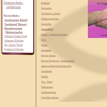
Datenschutz-
Bildband
erklärung
Biographie
Christliche Literatur
Partnerlinks:
Erfahrungsberichte
Antiquariat Kinzel
Tanzhund Mozart
Geschichte
Hundepension
Gesundheit
Hohenstaufen
Kinder / Jugendgeschichten
Offener KulturTreff
Lyrik
Johanna Schober
Dr. Anton Vogel
Musik
Ferien in Dessau
Mundarten
Region Dessau
Region Göppingen / Hohenstaufen
außergewöhnliche Reiseberichte
Sachbücher
Theater
Tier / Natur
Weihnachten
Sonderangebote
Vergriffene Bücher