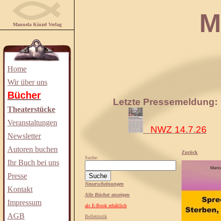
Manuela
Manuela Kinzel Verlag
Home
Wir über uns
Bücher
Letzte Pressemeldung:
Theaterstücke
Veranstaltungen
NWZ 14.7.26
Newsletter
Autoren buchen
Zurück
Suche:
Ihr Buch bei uns
Presse
Neuerscheinungen
Kontakt
Alle Bücher anzeigen
Impressum
als E-Book erhältlich
AGB
Belletristik