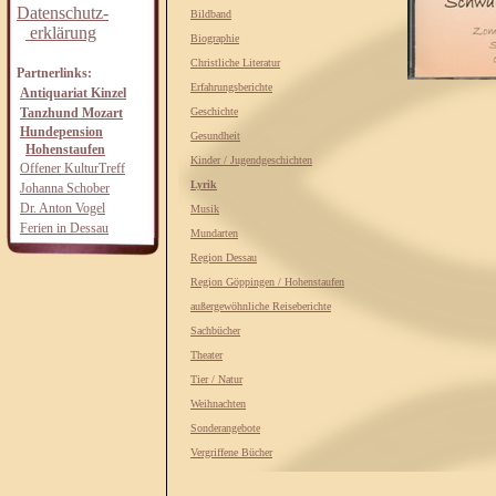
Datenschutz-
Bildband
erklärung
Biographie
Christliche Literatur
Partnerlinks:
Erfahrungsberichte
Antiquariat Kinzel
Tanzhund Mozart
Geschichte
Hundepension
Gesundheit
Hohenstaufen
Kinder / Jugendgeschichten
Offener KulturTreff
Lyrik
Johanna Schober
Dr. Anton Vogel
Musik
Ferien in Dessau
Mundarten
Region Dessau
Region Göppingen / Hohenstaufen
außergewöhnliche Reiseberichte
Sachbücher
Theater
Tier / Natur
Weihnachten
Sonderangebote
Vergriffene Bücher