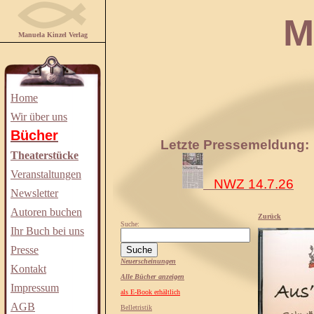
Manuela
Manuela Kinzel Verlag
Home
Wir über uns
Bücher
Letzte Pressemeldung:
Theaterstücke
Veranstaltungen
NWZ 14.7.26
Newsletter
Autoren buchen
Zurück
Suche:
Ihr Buch bei uns
Presse
Neuerscheinungen
Kontakt
Alle Bücher anzeigen
Impressum
als E-Book erhältlich
AGB
Belletristik