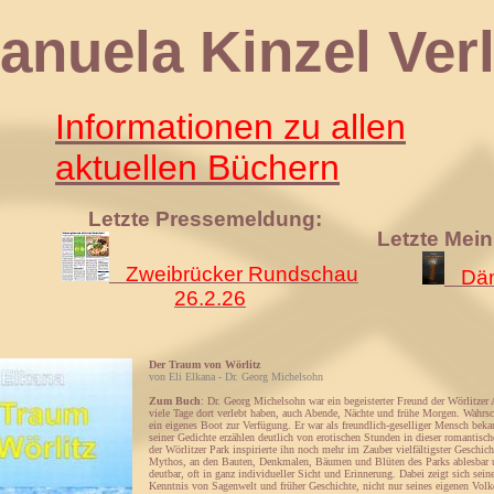
 Kinzel Verl
Informationen zu allen
aktuellen Büchern
Letzte Pressemeldung:
Letzte Mei
Zweibrücker Rundschau
Däm
26.2.26
Der Traum von Wörlitz
von Eli Elkana - Dr. Georg Michelsohn
Zum Buch
: Dr. Georg Michelsohn war ein begeisterter Freund der Wörlitzer
viele Tage dort verlebt haben, auch Abende, Nächte und frühe Morgen. Wahrsch
ein eigenes Boot zur Verfügung. Er war als freundlich-geselliger Mensch bek
seiner Gedichte erzählen deutlich von erotischen Stunden in dieser romantis
der Wörlitzer Park inspirierte ihn noch mehr im Zauber vielfältigster Geschic
Mythos, an den Bauten, Denkmalen, Bäumen und Blüten des Parks ablesbar u
deutbar, oft in ganz individueller Sicht und Erinnerung. Dabei zeigt sich sein
Kenntnis von Sagenwelt und früher Geschichte, nicht nur seines eigenen Volk