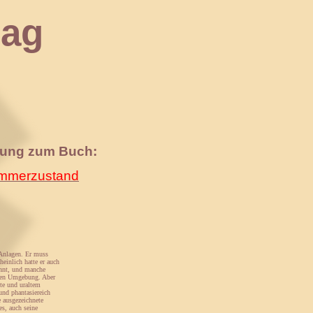
ag
nung zum Buch:
merzustand
 Anlagen. Er muss
einlich hatte er auch
annt, und manche
chen Umgebung. Aber
hte und uraltem
nd phantasiereich
e ausgezeichnete
es, auch seine