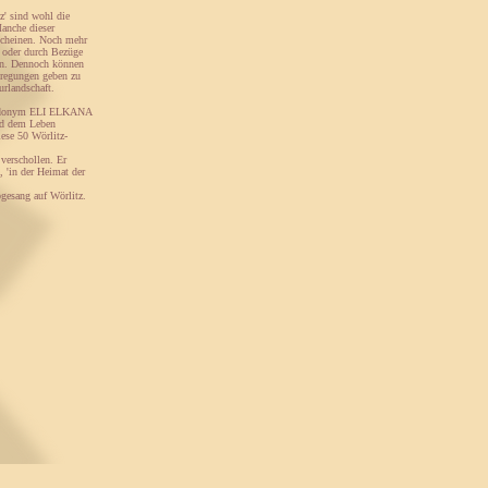
z' sind wohl die
anche dieser
scheinen. Noch mehr
 oder durch Bezüge
ßen. Dennoch können
nregungen geben zu
rlandschaft.
seudonym ELI ELKANA
und dem Leben
iese 50 Wörlitz-
 verschollen. Er
, 'in der Heimat der
gesang auf Wörlitz.