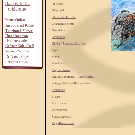
Datenschutz-
Bildband
erklärung
Biographie
Christliche Literatur
Partnerlinks:
Erfahrungsberichte
Antiquariat Kinzel
Tanzhund Mozart
Geschichte
Hundepension
Gesundheit
Hohenstaufen
Kinder / Jugendgeschichten
Offener KulturTreff
Lyrik
Johanna Schober
Dr. Anton Vogel
Musik
Ferien in Dessau
Mundarten
Region Dessau
Region Göppingen / Hohenstaufen
außergewöhnliche Reiseberichte
Sachbücher
Theater
Tier / Natur
Weihnachten
Sonderangebote
Vergriffene Bücher