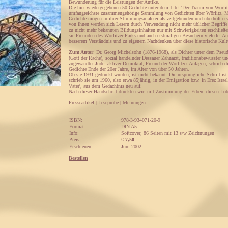
Bewunderung für die Leistungen der Antike.
Die hier wiedergegebenen 50 Gedichte unter dem Titel 'Der Traum von Wörlit
umfangreichste zusammengehörige Sammlung von Gedichten über Wörlitz. M
Gedichte mögen in ihrer Stimmungsmalerei als zeitgebunden und überholt er
von ihnen werden sich Lesern durch Verwendung nicht mehr üblicher Begriffe
zu nicht mehr bekannten Bildungsinhalten nur mit Schwierigkeiten erschlie
sie Freunden des Wörlitzer Parks und auch erstmaligen Besuchern vielerlei A
besserem Verständnis und zu eigenem Nachdenken über diese historische Kultu
Zum Autor
: Dr. Georg Michelsohn (1876-1968), als Dichter unter dem P
(Gott der Rache), sozial handelnder Dessauer Zahnarzt, traditionsbewusster 
zugewandter Jude, aktiver Demokrat, Freund der Wörlitzer Anlagen, schrieb d
Gedichte Ende der 20er Jahre, im Alter von über 50 Jahren.
Ob sie 1931 gedruckt wurden, ist nicht bekannt. Die ursprüngliche Schrift ist
schrieb sie um 1960, also etwa 85jährig, in der Emigration bzw. in Erez Israel
Väter', aus dem Gedächtnis neu auf.
Nach dieser Handschrift druckten wir, mit Zustimmung der Erben, diesen Lob
Presseartikel
|
Leseprobe
|
Meinungen
ISBN:
978-3-934071-20-9
Format:
DIN A5
Info:
Softcover; 86 Seiten mit 13 s/w Zeichnungen
Preis:
€
7,50
Erschienen:
Juni 2002
Bestellen