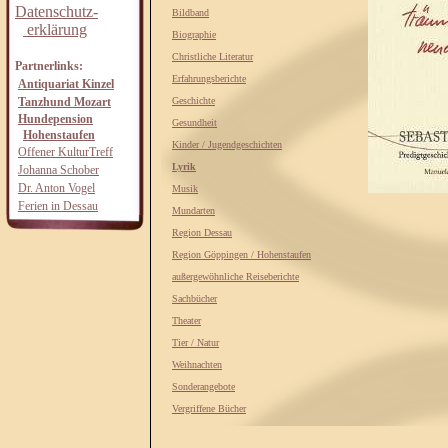
Datenschutz-
Bildband
erklärung
Biographie
Christliche Literatur
Partnerlinks:
Erfahrungsberichte
Antiquariat Kinzel
Tanzhund Mozart
Geschichte
Hundepension
Gesundheit
Hohenstaufen
Kinder / Jugendgeschichten
Offener KulturTreff
Lyrik
Johanna Schober
Dr. Anton Vogel
Musik
Ferien in Dessau
Mundarten
Region Dessau
Region Göppingen / Hohenstaufen
außergewöhnliche Reiseberichte
Sachbücher
Theater
Tier / Natur
Weihnachten
Sonderangebote
Vergriffene Bücher