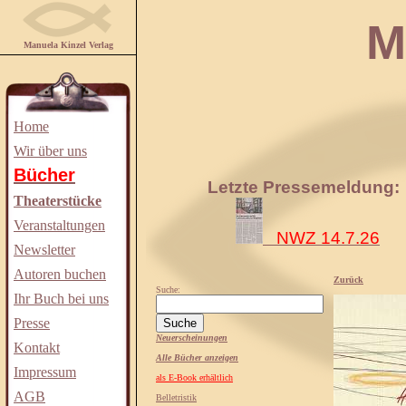
Manuela
Manuela Kinzel Verlag
Home
Wir über uns
Bücher
Letzte Pressemeldung:
Theaterstücke
Veranstaltungen
NWZ 14.7.26
Newsletter
Autoren buchen
Zurück
Suche:
Ihr Buch bei uns
Presse
Neuerscheinungen
Kontakt
Alle Bücher anzeigen
Impressum
als E-Book erhältlich
AGB
Belletristik