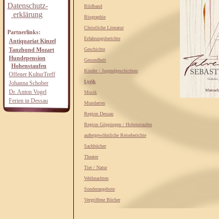
Datenschutz-
Bildband
erklärung
Biographie
Christliche Literatur
Partnerlinks:
Erfahrungsberichte
Antiquariat Kinzel
Tanzhund Mozart
Geschichte
Hundepension
Gesundheit
Hohenstaufen
Kinder / Jugendgeschichten
Offener KulturTreff
Lyrik
Johanna Schober
Dr. Anton Vogel
Musik
Ferien in Dessau
Mundarten
Region Dessau
Region Göppingen / Hohenstaufen
außergewöhnliche Reiseberichte
Sachbücher
Theater
Tier / Natur
Weihnachten
Sonderangebote
Vergriffene Bücher