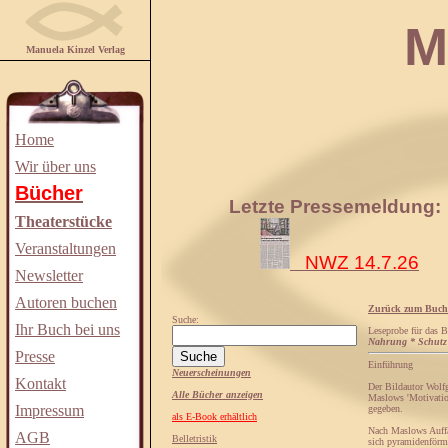
Manuela
Manuela Kinzel Verlag
Home
Wir über uns
Bücher
Letzte Pressemeldung:
Theaterstücke
Veranstaltungen
NWZ 14.7.26
Newsletter
Autoren buchen
Zurück zum Buch
Suche:
Ihr Buch bei uns
Leseprobe für das 
Nahrung * Schutz
Presse
Einführung
Neuerscheinungen
Kontakt
Der Bildautor Wolf
Alle Bücher anzeigen
Maslows 'Motivation
Impressum
gegeben.
als E-Book erhältlich
Nach Maslows Auffa
AGB
Belletristik
sich pyramidenförmi