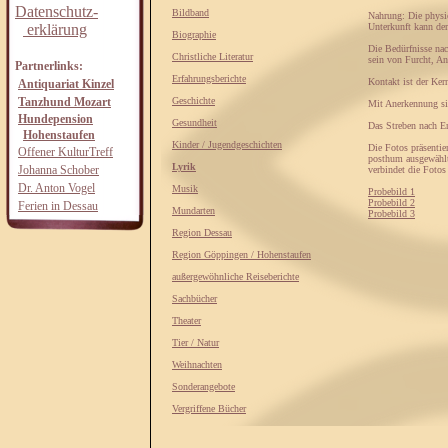
Datenschutz-
Bildband
Nahrung: Die physio
erklärung
Unterkunft kann der
Biographie
Die Bedürfnisse nac
Christliche Literatur
sein von Furcht, A
Partnerlinks:
Erfahrungsberichte
Kontakt ist der Ker
Antiquariat Kinzel
Tanzhund Mozart
Geschichte
Mit Anerkennung sin
Hundepension
Gesundheit
Das Streben nach En
Hohenstaufen
Kinder / Jugendgeschichten
Die Fotos präsenti
Offener KulturTreff
posthum ausgewähl
Lyrik
Johanna Schober
verbindet die Foto
Dr. Anton Vogel
Musik
Probebild 1
Probebild 2
Ferien in Dessau
Mundarten
Probebild 3
Region Dessau
Region Göppingen / Hohenstaufen
außergewöhnliche Reiseberichte
Sachbücher
Theater
Tier / Natur
Weihnachten
Sonderangebote
Vergriffene Bücher