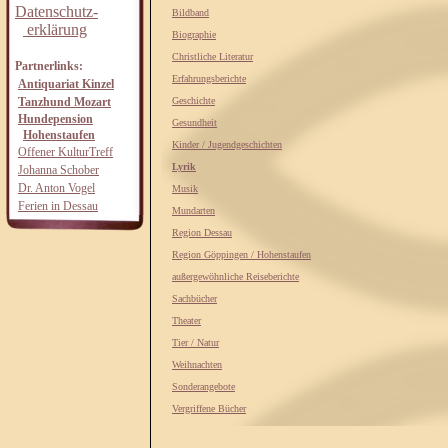
Datenschutz-
Bildband
erklärung
Biographie
Christliche Literatur
Partnerlinks:
Erfahrungsberichte
Antiquariat Kinzel
Tanzhund Mozart
Geschichte
Hundepension
Gesundheit
Hohenstaufen
Kinder / Jugendgeschichten
Offener KulturTreff
Lyrik
Johanna Schober
Dr. Anton Vogel
Musik
Ferien in Dessau
Mundarten
Region Dessau
Region Göppingen / Hohenstaufen
außergewöhnliche Reiseberichte
Sachbücher
Theater
Tier / Natur
Weihnachten
Sonderangebote
Vergriffene Bücher