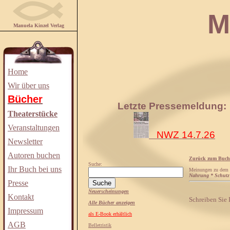
Manuela
Manuela Kinzel Verlag
Home
Wir über uns
Bücher
Letzte Pressemeldung:
Theaterstücke
Veranstaltungen
NWZ 14.7.26
Newsletter
Autoren buchen
Zurück zum Buch
Suche:
Ihr Buch bei uns
Meinungen zu dem
Nahrung * Schutz
Presse
Neuerscheinungen
Kontakt
Schreiben Sie
Alle Bücher anzeigen
Impressum
als E-Book erhältlich
AGB
Belletristik