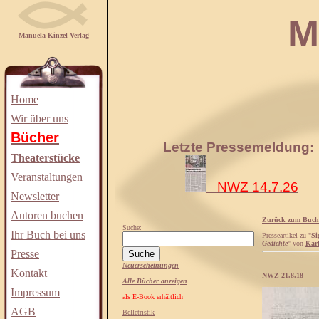
Manuela
Manuela Kinzel Verlag
Home
Wir über uns
Bücher
Letzte Pressemeldung:
Theaterstücke
Veranstaltungen
NWZ 14.7.26
Newsletter
Autoren buchen
Zurück zum Buch
Suche:
Ihr Buch bei uns
Presseartikel zu "
Si
Gedichte
" von
Karl
Presse
Neuerscheinungen
Kontakt
NWZ 21.8.18
Alle Bücher anzeigen
Impressum
als E-Book erhältlich
AGB
Belletristik