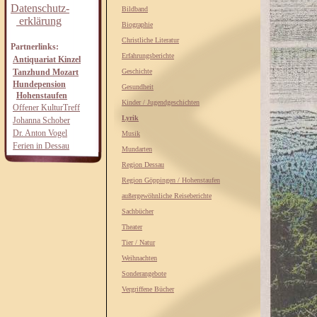
Datenschutz-
Bildband
erklärung
Biographie
Christliche Literatur
Partnerlinks:
Erfahrungsberichte
Antiquariat Kinzel
Tanzhund Mozart
Geschichte
Hundepension
Gesundheit
Hohenstaufen
Kinder / Jugendgeschichten
Offener KulturTreff
Lyrik
Johanna Schober
Dr. Anton Vogel
Musik
Ferien in Dessau
Mundarten
Region Dessau
Region Göppingen / Hohenstaufen
außergewöhnliche Reiseberichte
Sachbücher
Theater
Tier / Natur
Weihnachten
Sonderangebote
Vergriffene Bücher