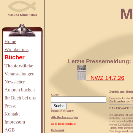
Manuela
Manuela Kinzel Verlag
Home
Wir über uns
Bücher
Letzte Pressemeldung:
Theaterstücke
Veranstaltungen
NWZ 14.7.26
Newsletter
Autoren buchen
Zurück zum Buch
Suche:
Ihr Buch bei uns
Leseprobe für das 
Du brauchst die Uh
Presse
DAS ERWACHE
Neuerscheinungen
Kontakt
Als Amanda im Krei
Alle Bücher anzeigen
nach dem Kaiserschn
Impressum
viele unterschiedli
als E-Book erhältlich
weiten Landschaften
Tieren hätte zuordn
AGB
Belletristik
Wie lange wohl ihre