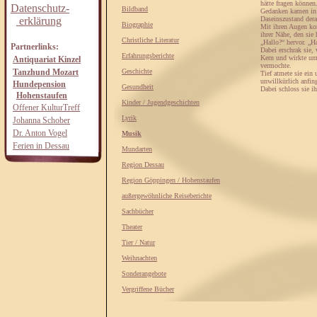
hätte fragen können
Datenschutz-
Bildband
Gedanken kamen in i
erklärung
Daseinszustand dera
Biographie
Mit ihren Augen kon
ihrer Nähe, den sie
Christliche Literatur
„Hallo?“ hervor. „H
Partnerlinks:
Dabei erschrak sie,
Erfahrungsberichte
Kern und wirkte um 
Antiquariat Kinzel
vermochte.
Tanzhund Mozart
Geschichte
Tief atmete sie ein
unwillkürlich anfin
Hundepension
Gesundheit
Dabei schloss sie i
Hohenstaufen
Kinder / Jugendgeschichten
Offener KulturTreff
Lyrik
Johanna Schober
Dr. Anton Vogel
Musik
Ferien in Dessau
Mundarten
Region Dessau
Region Göppingen / Hohenstaufen
außergewöhnliche Reiseberichte
Sachbücher
Theater
Tier / Natur
Weihnachten
Sonderangebote
Vergriffene Bücher