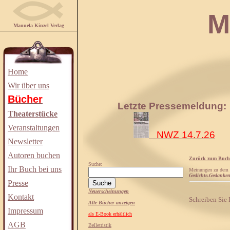
Manuela
Manuela Kinzel Verlag
Home
Wir über uns
Bücher
Letzte Pressemeldung:
Theaterstücke
Veranstaltungen
NWZ 14.7.26
Newsletter
Autoren buchen
Zurück zum Buch
Suche:
Ihr Buch bei uns
Meinungen zu dem
Gedichte.Gedanken
Presse
Neuerscheinungen
Kontakt
Schreiben Sie
Alle Bücher anzeigen
Impressum
als E-Book erhältlich
AGB
Belletristik