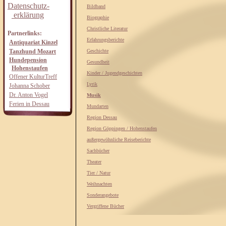
Datenschutz-
Bildband
erklärung
Biographie
Christliche Literatur
Partnerlinks:
Erfahrungsberichte
Antiquariat Kinzel
Tanzhund Mozart
Geschichte
Hundepension
Gesundheit
Hohenstaufen
Kinder / Jugendgeschichten
Offener KulturTreff
Lyrik
Johanna Schober
Dr. Anton Vogel
Musik
Ferien in Dessau
Mundarten
Region Dessau
Region Göppingen / Hohenstaufen
außergewöhnliche Reiseberichte
Sachbücher
Theater
Tier / Natur
Weihnachten
Sonderangebote
Vergriffene Bücher