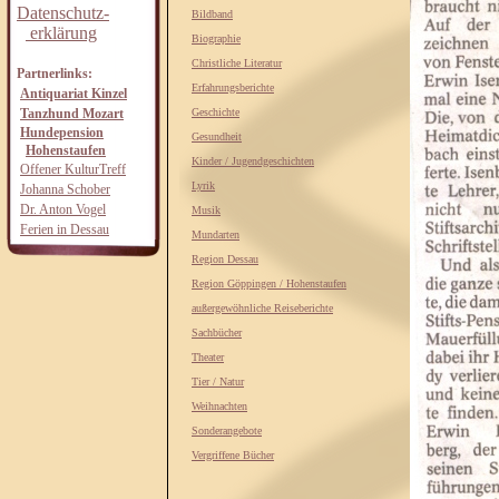
Datenschutz-
Bildband
erklärung
Biographie
Christliche Literatur
Partnerlinks:
Erfahrungsberichte
Antiquariat Kinzel
Tanzhund Mozart
Geschichte
Hundepension
Gesundheit
Hohenstaufen
Kinder / Jugendgeschichten
Offener KulturTreff
Lyrik
Johanna Schober
Dr. Anton Vogel
Musik
Ferien in Dessau
Mundarten
Region Dessau
Region Göppingen / Hohenstaufen
außergewöhnliche Reiseberichte
Sachbücher
Theater
Tier / Natur
Weihnachten
Sonderangebote
Vergriffene Bücher