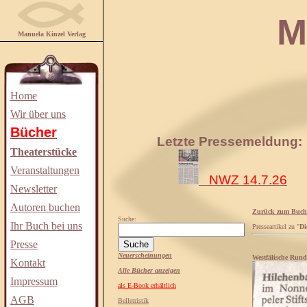
Manuela
Manuela Kinzel Verlag
Home
Wir über uns
Bücher
Letzte Pressemeldung:
Theaterstücke
Veranstaltungen
NWZ 14.7.26
Newsletter
Autoren buchen
Zurück zum Buch
Suche:
Ihr Buch bei uns
Presseartikel zu "
Di
Presse
Neuerscheinungen
Westfälische Rund
Kontakt
Alle Bücher anzeigen
Impressum
als E-Book erhältlich
AGB
Belletristik