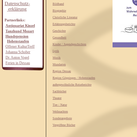
Datenschutz-
Bildband
erklärung
Biographie
Christliche Literatur
Partnerlinks:
Erfahrungsberichte
Antiquariat Kinzel
Tanzhund Mozart
Geschichte
Hundepension
Gesundheit
Hohenstaufen
Kinder / Jugendgeschichten
Offener KulturTreff
Lyrik
Johanna Schober
Dr. Anton Vogel
Musik
Ferien in Dessau
Mundarten
Region Dessau
Region Göppingen / Hohenstaufen
außergewöhnliche Reiseberichte
Sachbücher
Theater
Tier / Natur
Weihnachten
Sonderangebote
Vergriffene Bücher