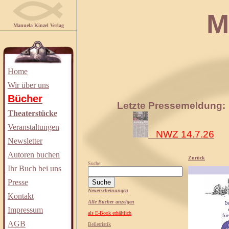
Manuela
Manuela Kinzel Verlag
Home
Wir über uns
Bücher
Letzte Pressemeldung:
Theaterstücke
Veranstaltungen
NWZ 14.7.26
Newsletter
Autoren buchen
Zurück
Suche:
Ihr Buch bei uns
Presse
Neuerscheinungen
Kontakt
Alle Bücher anzeigen
Impressum
als E-Book erhältlich
AGB
Belletristik