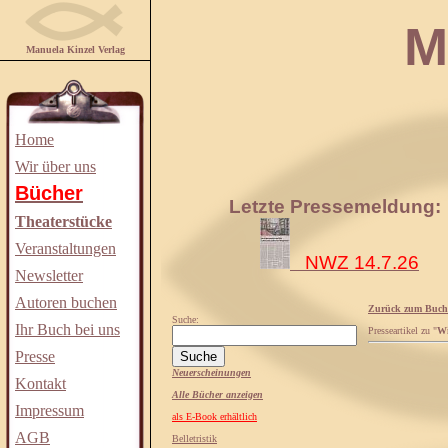
Manuela
Manuela Kinzel Verlag
Home
Wir über uns
Bücher
Letzte Pressemeldung:
Theaterstücke
Veranstaltungen
NWZ 14.7.26
Newsletter
Autoren buchen
Zurück zum Buch
Suche:
Ihr Buch bei uns
Presseartikel zu "
Wi
Presse
Neuerscheinungen
Kontakt
Alle Bücher anzeigen
Impressum
als E-Book erhältlich
AGB
Belletristik