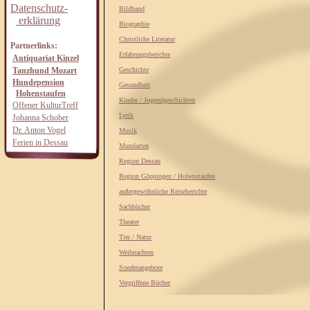
Datenschutz-
Bildband
erklärung
Biographie
Christliche Literatur
Partnerlinks:
Erfahrungsberichte
Antiquariat Kinzel
Tanzhund Mozart
Geschichte
Hundepension
Gesundheit
Hohenstaufen
Kinder / Jugendgeschichten
Offener KulturTreff
Lyrik
Johanna Schober
Dr. Anton Vogel
Musik
Ferien in Dessau
Mundarten
Region Dessau
Region Göppingen / Hohenstaufen
außergewöhnliche Reiseberichte
Sachbücher
Theater
Tier / Natur
Weihnachten
Sonderangebote
Vergriffene Bücher