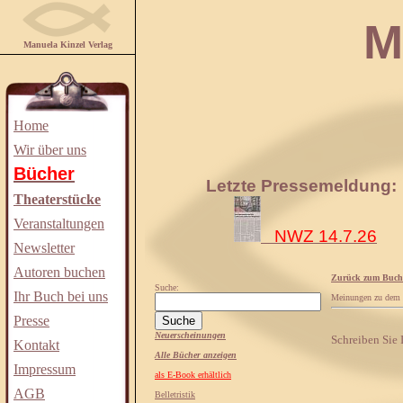
Manuela
Manuela Kinzel Verlag
Home
Wir über uns
Bücher
Letzte Pressemeldung:
Theaterstücke
Veranstaltungen
NWZ 14.7.26
Newsletter
Autoren buchen
Zurück zum Buch
Suche:
Ihr Buch bei uns
Meinungen zu dem
Presse
Neuerscheinungen
Schreiben Sie
Kontakt
Alle Bücher anzeigen
Impressum
als E-Book erhältlich
AGB
Belletristik