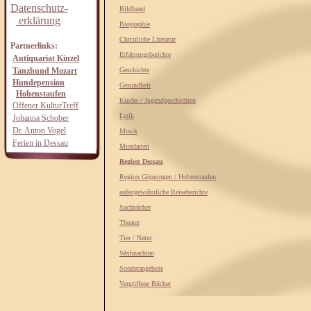
Datenschutz-
Bildband
erklärung
Biographie
Christliche Literatur
Partnerlinks:
Erfahrungsberichte
Antiquariat Kinzel
Tanzhund Mozart
Geschichte
Hundepension
Gesundheit
Hohenstaufen
Kinder / Jugendgeschichten
Offener KulturTreff
Lyrik
Johanna Schober
Dr. Anton Vogel
Musik
Ferien in Dessau
Mundarten
Region Dessau
Region Göppingen / Hohenstaufen
außergewöhnliche Reiseberichte
Sachbücher
Theater
Tier / Natur
Weihnachten
Sonderangebote
Vergriffene Bücher