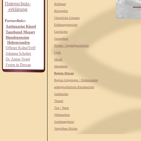
Datenschutz-
Bildband
erklärung
Biographie
Christliche Literatur
Partnerlinks:
Erfahrungsberichte
Antiquariat Kinzel
Tanzhund Mozart
Geschichte
Hundepension
Gesundheit
Hohenstaufen
Kinder / Jugendgeschichten
Offener KulturTreff
Lyrik
Johanna Schober
Dr. Anton Vogel
Musik
Ferien in Dessau
Mundarten
Region Dessau
Region Göppingen / Hohenstaufen
außergewöhnliche Reiseberichte
Sachbücher
Theater
Tier / Natur
Weihnachten
Sonderangebote
Vergriffene Bücher