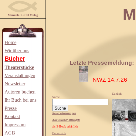
Manuela
Manuela Kinzel Verlag
Home
Wir über uns
Bücher
Letzte Pressemeldung:
Theaterstücke
Veranstaltungen
NWZ 14.7.26
Newsletter
Autoren buchen
Zurück
Suche:
Ihr Buch bei uns
Presse
Neuerscheinungen
Kontakt
Alle Bücher anzeigen
Impressum
als E-Book erhältlich
AGB
Belletristik