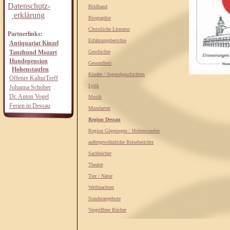
Datenschutz-
Bildband
erklärung
Biographie
Christliche Literatur
Partnerlinks:
Erfahrungsberichte
Antiquariat Kinzel
Tanzhund Mozart
Geschichte
Hundepension
Gesundheit
Hohenstaufen
Kinder / Jugendgeschichten
Offener KulturTreff
Lyrik
Johanna Schober
Dr. Anton Vogel
Musik
Ferien in Dessau
Mundarten
Region Dessau
Region Göppingen / Hohenstaufen
außergewöhnliche Reiseberichte
Sachbücher
Theater
Tier / Natur
Weihnachten
Sonderangebote
Vergriffene Bücher