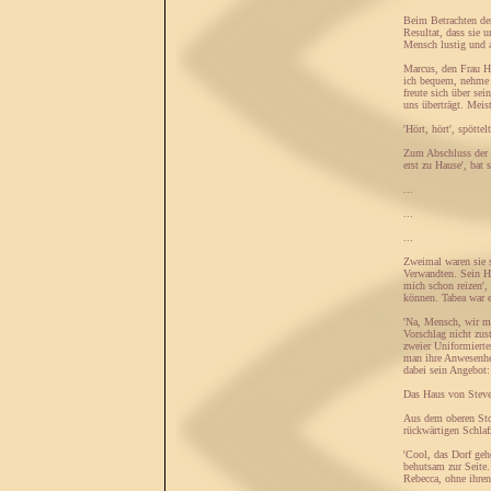
Beim Betrachten der
Resultat, dass sie 
Mensch lustig und a
Marcus, den Frau Hes
ich bequem, nehme 
freute sich über se
uns überträgt. Meis
'Hört, hört', spött
Zum Abschluss der G
erst zu Hause', bat 
...
...
...
Zweimal waren sie s
Verwandten. Sein Ha
mich schon reizen',
können. Tabea war 
'Na, Mensch, wir mü
Vorschlag nicht zus
zweier Uniformierte
man ihre Anwesenheit
dabei sein Angebot:
Das Haus von Steve
Aus dem oberen Sto
rückwärtigen Schlaf
'Cool, das Dorf geh
behutsam zur Seite.
Rebecca, ohne ihren