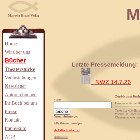
Manuela
Manuela Kinzel Verlag
Home
Wir über uns
Bücher
Letzte Pressemeldung:
Theaterstücke
Veranstaltungen
NWZ 14.7.26
Newsletter
Autoren buchen
Zurück zum Buch
Suche:
Ihr Buch bei uns
Leseprobe für das 
Presse
Tabea riss wie die 
Wieder las Tabea die
Neuerscheinungen
Clustermethode, um 
Kontakt
Alle Bücher anzeigen
Impressum
als E-Book erhältlich
AGB
Belletristik