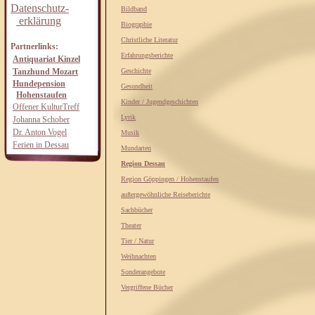
Datenschutz-
Bildband
erklärung
Biographie
Christliche Literatur
Partnerlinks:
Erfahrungsberichte
Antiquariat Kinzel
Tanzhund Mozart
Geschichte
Hundepension
Gesundheit
Hohenstaufen
Kinder / Jugendgeschichten
Offener KulturTreff
Lyrik
Johanna Schober
Dr. Anton Vogel
Musik
Ferien in Dessau
Mundarten
Region Dessau
Region Göppingen / Hohenstaufen
außergewöhnliche Reiseberichte
Sachbücher
Theater
Tier / Natur
Weihnachten
Sonderangebote
Vergriffene Bücher