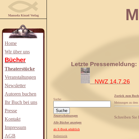
Manuela
Manuela Kinzel Verlag
Home
Wir über uns
Bücher
Letzte Pressemeldung:
Theaterstücke
Veranstaltungen
NWZ 14.7.26
Newsletter
Autoren buchen
Zurück zum Buch
Suche:
Ihr Buch bei uns
Meinungen zu dem
Presse
Neuerscheinungen
Schreiben Sie
Kontakt
Alle Bücher anzeigen
Impressum
als E-Book erhältlich
AGB
Belletristik