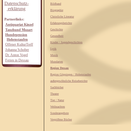
Datenschutz-
Bildband
erklärung
Biographie
Christliche Literatur
Partnerlinks:
Erfahrungsberichte
Antiquariat Kinzel
Tanzhund Mozart
Geschichte
Hundepension
Gesundheit
Hohenstaufen
Kinder / Jugendgeschichten
Offener KulturTreff
Lyrik
Johanna Schober
Dr. Anton Vogel
Musik
Ferien in Dessau
Mundarten
Region Dessau
Region Göppingen / Hohenstaufen
außergewöhnliche Reiseberichte
Sachbücher
Theater
Tier / Natur
Weihnachten
Sonderangebote
Vergriffene Bücher