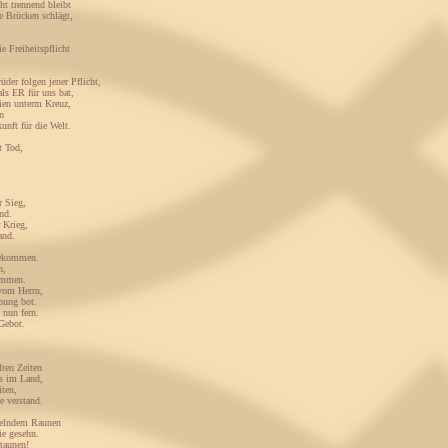
ht trennend bleibt
e Brücken schlägt,
e Freiheitspflicht
üder folgen jener Pflicht,
als ER für uns bat,
eien unterm Kreuz,
n
unft für die Welt.
t Tod,
r Sieg,
nd.
 Krieg,
and.
gekommen.
n,
ommen.
vom Herrn,
bung bot.
 nun fern.
 Gebot.
lten Zeiten
ss im Land,
iten,
e verstand.
elndem Raunen
ie gesehn.
staunen!