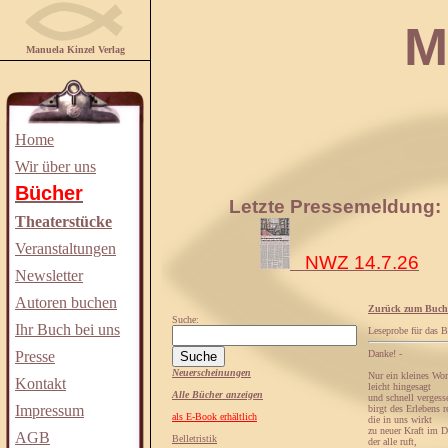
Manuela
Manuela Kinzel Verlag
Home
Wir über uns
Bücher
Letzte Pressemeldung:
Theaterstücke
Veranstaltungen
NWZ 14.7.26
Newsletter
Autoren buchen
Zurück zum Buch
Suche:
Ihr Buch bei uns
Leseprobe für das 
Presse
Danke! -
Neuerscheinungen
Nur ein kleines Wort
Kontakt
leicht hingesagt
Alle Bücher anzeigen
und schnell vergess
Impressum
birgt des Erlebens r
als E-Book erhältlich
die in uns wirkt
zu neuer Kraft im D
AGB
Belletristik
der alle ruft,