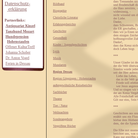
dass Trennendes nic
Datenschutz-
Bildband
und Bruderschaft di
erklärung
die Hass zerstörte, -
Biographie
widersinnig, -
nicht wissend um di
Christliche Literatur
der Liebe.
Partnerlinks:
Danke,
Erfahrungsberichte
dass Schwestern, Br
Antiquariat Kinzel
die ER geschaffen, 
Tanzhund Mozart
Geschichte
dass wir ja Eines s
dem einzgen Zeiche
Hundepension
Gesundheit
hoffnungsvoller Zuk
Hohenstaufen
Danke!,
Kinder / Jugendgeschichten
dass das Kreuz nich
Offener KulturTreff
doch Leben birgt.
Lyrik
Johanna Schober
***
Dr. Anton Vogel
Musik
Unser Glaube ist de
Ferien in Dessau
Mundarten
der die Welt überwa
Sinnlos wurde jeder
Region Dessau
seit der Herr auferst
Liebe das Leben,
Region Göppingen / Hohenstaufen
das in die Welt 
Friede soll erlebe
außergewöhnliche Reiseberichte
wer Jesus angen
Und so singen wir 
Sachbücher
der am Kreuz Verge
Alle Feindschaft sei
Theater
Gilt nur eins, Sein
Tier / Natur
***
Weihnachten
Geschichten aus ura
erzählt uns ein Flu
Sonderangebote
hörbar dem Hörbere
dem, der die Sprach
Vergriffene Bücher
Die Elbe mit murm
berichtet uns, was s
Kann nur ergriffen 