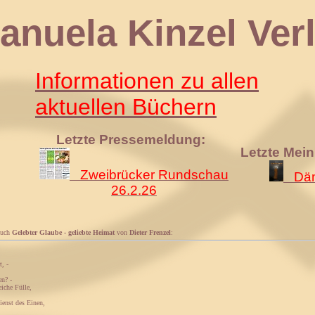
 Kinzel Verl
Informationen zu allen
aktuellen Büchern
Letzte Pressemeldung:
Letzte Mei
Zweibrücker Rundschau
Däm
26.2.26
Buch
Gelebter Glaube - geliebte Heimat
von
Dieter Frenzel
:
, -
en? -
eiche Fülle,
ienst des Einen,