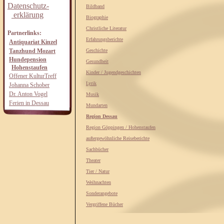
Datenschutz-
Bildband
erklärung
Biographie
Christliche Literatur
Partnerlinks:
Erfahrungsberichte
Antiquariat Kinzel
Tanzhund Mozart
Geschichte
Hundepension
Gesundheit
Hohenstaufen
Kinder / Jugendgeschichten
Offener KulturTreff
Lyrik
Johanna Schober
Dr. Anton Vogel
Musik
Ferien in Dessau
Mundarten
Region Dessau
Region Göppingen / Hohenstaufen
außergewöhnliche Reiseberichte
Sachbücher
Theater
Tier / Natur
Weihnachten
Sonderangebote
Vergriffene Bücher