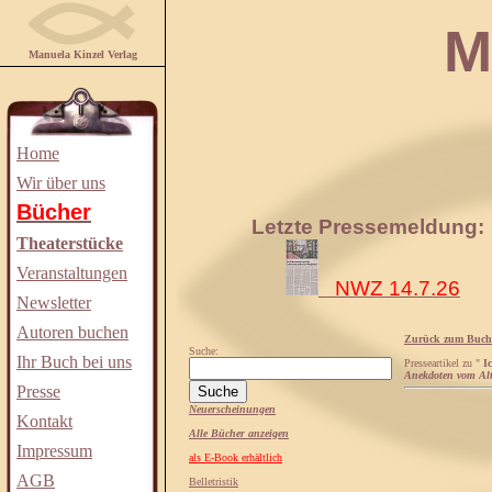
Manuela
Manuela Kinzel Verlag
Home
Wir über uns
Bücher
Letzte Pressemeldung:
Theaterstücke
Veranstaltungen
NWZ 14.7.26
Newsletter
Autoren buchen
Zurück zum Buch
Suche:
Ihr Buch bei uns
Presseartikel zu "
Ic
Anekdoten vom Al
Presse
Neuerscheinungen
Kontakt
Alle Bücher anzeigen
Impressum
als E-Book erhältlich
AGB
Belletristik