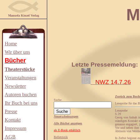
Manuela
Manuela Kinzel Verlag
Home
Wir über uns
Bücher
Letzte Pressemeldung:
Theaterstücke
Veranstaltungen
NWZ 14.7.26
Newsletter
Autoren buchen
Zurück zum Buch
Suche:
Ihr Buch bei uns
Leseprobe für das 
Presse
Leseprobe
S.29
Neuerscheinungen
Georg von Anhalt is
Kontakt
ständigen Kontakt m
Alle Bücher anzeigen
genauso engagiert, 
Impressum
Vor und neben ihm w
als E-Book erhältlich
Äbtissin von Weida 
AGB
Belletristik
In Zerbst beginnt e