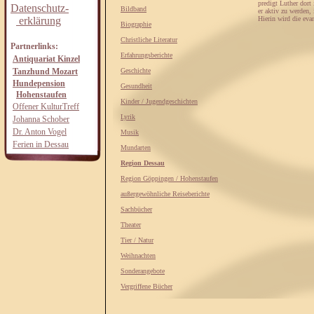
predigt Luther dort
Datenschutz-
Bildband
er aktiv zu werden,
erklärung
Hierin wird die evan
Biographie
Christliche Literatur
Partnerlinks:
Erfahrungsberichte
Antiquariat Kinzel
Tanzhund Mozart
Geschichte
Hundepension
Gesundheit
Hohenstaufen
Kinder / Jugendgeschichten
Offener KulturTreff
Lyrik
Johanna Schober
Dr. Anton Vogel
Musik
Ferien in Dessau
Mundarten
Region Dessau
Region Göppingen / Hohenstaufen
außergewöhnliche Reiseberichte
Sachbücher
Theater
Tier / Natur
Weihnachten
Sonderangebote
Vergriffene Bücher