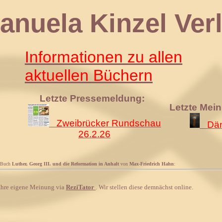
 Kinzel Verl
Informationen zu allen
aktuellen Büchern
Letzte Pressemeldung:
Letzte Mei
Zweibrücker Rundschau
Däm
26.2.26
 Buch
Luther, Georg III. und die Reformation in Anhalt
von
Max-Friedrich Hahn
:
 Ihre eigene Meinung via
ReziTator
. Wir stellen diese demnächst online.