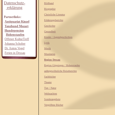
Datenschutz-
Bildband
erklärung
Biographie
Christliche Literatur
Partnerlinks:
Erfahrungsberichte
Antiquariat Kinzel
Tanzhund Mozart
Geschichte
Hundepension
Gesundheit
Hohenstaufen
Kinder / Jugendgeschichten
Offener KulturTreff
Lyrik
Johanna Schober
Dr. Anton Vogel
Musik
Ferien in Dessau
Mundarten
Region Dessau
Region Göppingen / Hohenstaufen
außergewöhnliche Reiseberichte
Sachbücher
Theater
Tier / Natur
Weihnachten
Sonderangebote
Vergriffene Bücher