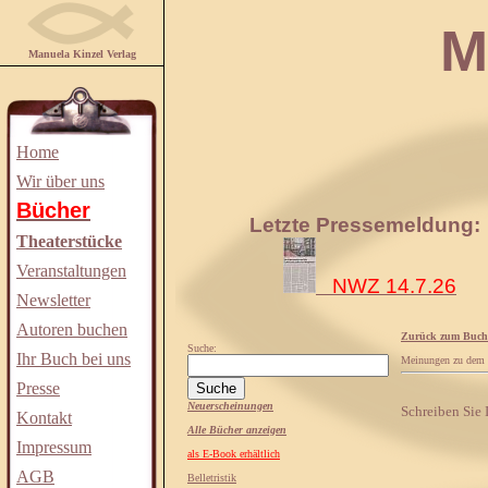
Manuela
Manuela Kinzel Verlag
Home
Wir über uns
Bücher
Letzte Pressemeldung:
Theaterstücke
Veranstaltungen
NWZ 14.7.26
Newsletter
Autoren buchen
Zurück zum Buch
Suche:
Ihr Buch bei uns
Meinungen zu dem
Presse
Neuerscheinungen
Schreiben Sie
Kontakt
Alle Bücher anzeigen
Impressum
als E-Book erhältlich
AGB
Belletristik