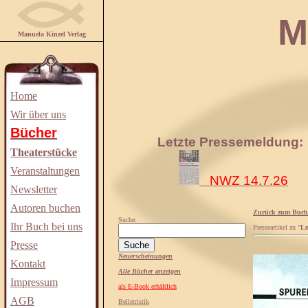
Manuela
Manuela Kinzel Verlag
Home
Wir über uns
Bücher
Letzte Pressemeldung:
Theaterstücke
Veranstaltungen
NWZ 14.7.26
Newsletter
Autoren buchen
Zurück zum Buch
Suche:
Ihr Buch bei uns
Presseartikel zu "
Lu
Presse
Neuerscheinungen
Kontakt
Alle Bücher anzeigen
Impressum
als E-Book erhältlich
AGB
Belletristik