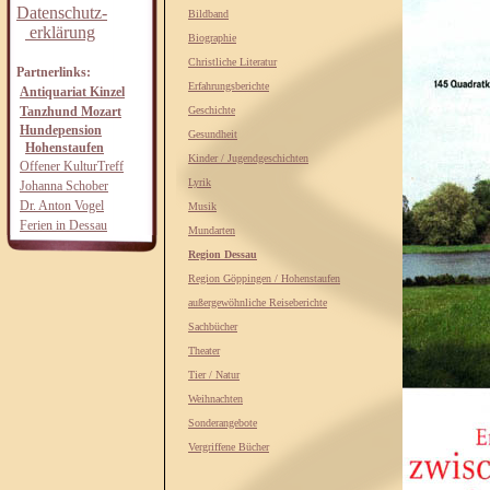
Datenschutz-
Bildband
erklärung
Biographie
Christliche Literatur
Partnerlinks:
Erfahrungsberichte
Antiquariat Kinzel
Tanzhund Mozart
Geschichte
Hundepension
Gesundheit
Hohenstaufen
Kinder / Jugendgeschichten
Offener KulturTreff
Lyrik
Johanna Schober
Dr. Anton Vogel
Musik
Ferien in Dessau
Mundarten
Region Dessau
Region Göppingen / Hohenstaufen
außergewöhnliche Reiseberichte
Sachbücher
Theater
Tier / Natur
Weihnachten
Sonderangebote
Vergriffene Bücher