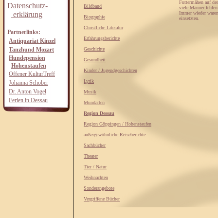
Futtermähen auf den
Datenschutz-
Bildband
viele Männer fehlen
erklärung
Immer wieder waren 
Biographie
einsetzten.
Christliche Literatur
Partnerlinks:
Erfahrungsberichte
Antiquariat Kinzel
Tanzhund Mozart
Geschichte
Hundepension
Gesundheit
Hohenstaufen
Kinder / Jugendgeschichten
Offener KulturTreff
Lyrik
Johanna Schober
Dr. Anton Vogel
Musik
Ferien in Dessau
Mundarten
Region Dessau
Region Göppingen / Hohenstaufen
außergewöhnliche Reiseberichte
Sachbücher
Theater
Tier / Natur
Weihnachten
Sonderangebote
Vergriffene Bücher