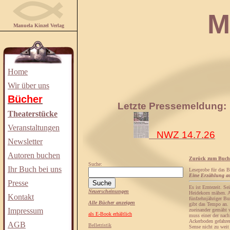
Manuela
Manuela Kinzel Verlag
Home
Wir über uns
Bücher
Letzte Pressemeldung:
Theaterstücke
Veranstaltungen
NWZ 14.7.26
Newsletter
Autoren buchen
Zurück zum Buch
Suche:
Ihr Buch bei uns
Leseprobe für das 
Eine Erzählung au
Presse
Es ist Erntezeit. S
Neuerscheinungen
Heidekorn mähen. An
Kontakt
fünfzehnjähriger Bu
Alle Bücher anzeigen
gibt das Tempo an.
Impressum
zueinander gemäht 
als E-Book erhältlich
muss einer der nach
Ackerboden gefahren
AGB
Belletristik
Sense nicht zu weit