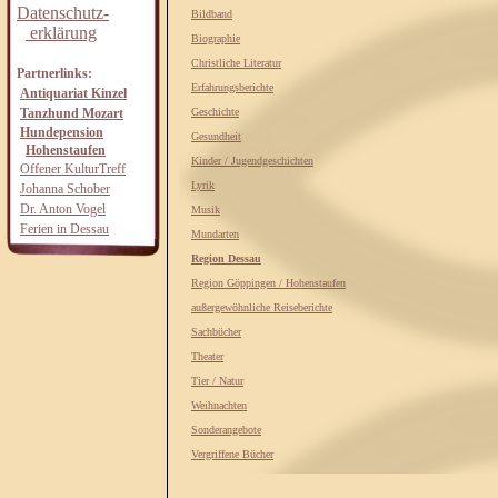
Datenschutz-
Bildband
erklärung
Biographie
Christliche Literatur
Partnerlinks:
Erfahrungsberichte
Antiquariat Kinzel
Tanzhund Mozart
Geschichte
Hundepension
Gesundheit
Hohenstaufen
Kinder / Jugendgeschichten
Offener KulturTreff
Lyrik
Johanna Schober
Dr. Anton Vogel
Musik
Ferien in Dessau
Mundarten
Region Dessau
Region Göppingen / Hohenstaufen
außergewöhnliche Reiseberichte
Sachbücher
Theater
Tier / Natur
Weihnachten
Sonderangebote
Vergriffene Bücher