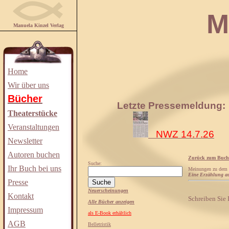
Manuela
Manuela Kinzel Verlag
Home
Wir über uns
Bücher
Letzte Pressemeldung:
Theaterstücke
Veranstaltungen
NWZ 14.7.26
Newsletter
Autoren buchen
Zurück zum Buch
Suche:
Ihr Buch bei uns
Meinungen zu dem
Eine Erzählung au
Presse
Neuerscheinungen
Kontakt
Schreiben Sie
Alle Bücher anzeigen
Impressum
als E-Book erhältlich
AGB
Belletristik