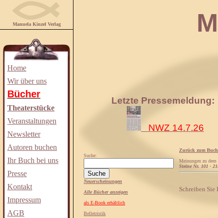
Manuela
Manuela Kinzel Verlag
Home
Wir über uns
Bücher
Letzte Pressemeldung:
Theaterstücke
Veranstaltungen
NWZ 14.7.26
Newsletter
Autoren buchen
Zurück zum Buch
Suche:
Ihr Buch bei uns
Meinungen zu dem
Steine Nr. 101 - 2
Presse
Neuerscheinungen
Kontakt
Schreiben Sie
Alle Bücher anzeigen
Impressum
als E-Book erhältlich
AGB
Belletristik