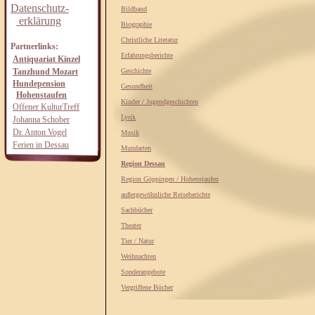
Datenschutz-
Bildband
erklärung
Biographie
Christliche Literatur
Partnerlinks:
Erfahrungsberichte
Antiquariat Kinzel
Tanzhund Mozart
Geschichte
Hundepension
Gesundheit
Hohenstaufen
Kinder / Jugendgeschichten
Offener KulturTreff
Lyrik
Johanna Schober
Dr. Anton Vogel
Musik
Ferien in Dessau
Mundarten
Region Dessau
Region Göppingen / Hohenstaufen
außergewöhnliche Reiseberichte
Sachbücher
Theater
Tier / Natur
Weihnachten
Sonderangebote
Vergriffene Bücher