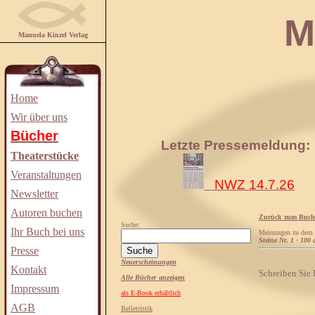
Manuela
Manuela Kinzel Verlag
Home
Wir über uns
Bücher
Letzte Pressemeldung:
Theaterstücke
Veranstaltungen
NWZ 14.7.26
Newsletter
Autoren buchen
Zurück zum Buch
Suche:
Ihr Buch bei uns
Meinungen zu dem
Steine Nr. 1 - 100
Presse
Neuerscheinungen
Kontakt
Schreiben Sie
Alle Bücher anzeigen
Impressum
als E-Book erhältlich
AGB
Belletristik