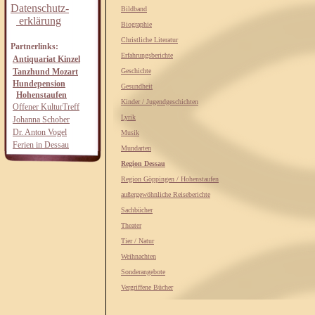
Datenschutz-
Bildband
erklärung
Biographie
Christliche Literatur
Partnerlinks:
Erfahrungsberichte
Antiquariat Kinzel
Tanzhund Mozart
Geschichte
Hundepension
Gesundheit
Hohenstaufen
Kinder / Jugendgeschichten
Offener KulturTreff
Lyrik
Johanna Schober
Dr. Anton Vogel
Musik
Ferien in Dessau
Mundarten
Region Dessau
Region Göppingen / Hohenstaufen
außergewöhnliche Reiseberichte
Sachbücher
Theater
Tier / Natur
Weihnachten
Sonderangebote
Vergriffene Bücher